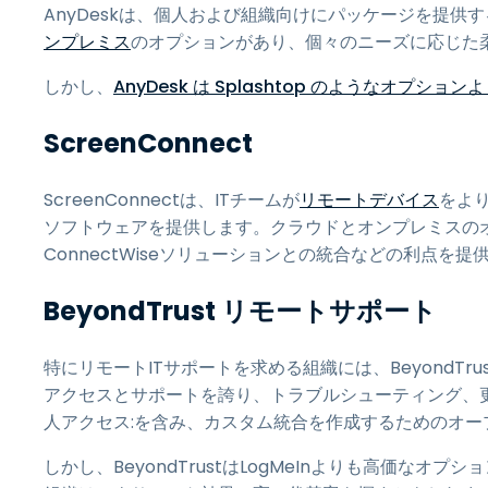
AnyDeskは、個人および組織向けにパッケージを提
ンプレミス
のオプションがあり、個々のニーズに応じた
しかし、
AnyDesk は Splashtop のようなオプショ
ScreenConnect
ScreenConnectは、ITチームが
リモートデバイス
をよ
ソフトウェアを提供します。クラウドとオンプレミスの
ConnectWiseソリューションとの統合などの利点
BeyondTrust リモートサポート
特にリモートITサポートを求める組織には、BeyondT
アクセスとサポートを誇り、トラブルシューティング、
人アクセス:を含み、カスタム統合を作成するためのオープ
しかし、BeyondTrustはLogMeInよりも高価な