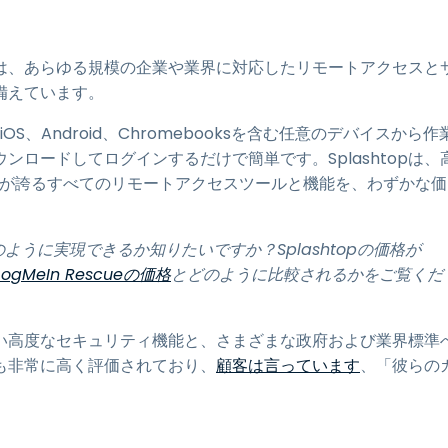
htopは、あらゆる規模の企業や業界に対応したリモートアクセスと
備えています。
iOS、Android、Chromebooksを含む任意のデバイスから作
ロードしてログインするだけで簡単です。Splashtopは、
eInが誇るすべてのリモートアクセスツールと機能を、わずかな価
をどのように実現できるか知りたいですか？Splashtopの価格が
LogMeIn
Rescueの価格
とどのように比較されるかをご覧くだ
幅広い高度なセキュリティ機能と、さまざまな政府および業界標準
トも非常に高く評価されており、
顧客は言っています
、「彼らの