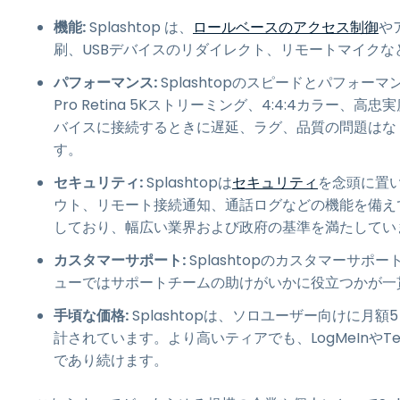
機能:
Splashtop は、
ロールベースのアクセス制御
や
刷、USBデバイスのリダイレクト、リモートマイク
パフォーマンス:
Splashtopのスピードとパフォーマ
Pro Retina 5Kストリーミング、4:4:4カラー、
バイスに接続するときに遅延、ラグ、品質の問題はな
す。
セキュリティ:
Splashtopは
セキュリティ
を念頭に置
ウト、リモート接続通知、通話ログなどの機能を備えています
しており、幅広い業界および政府の基準を満たしてい
カスタマーサポート:
Splashtopのカスタマーサ
ューではサポートチームの助けがいかに役立つかが一
手頃な価格:
Splashtopは、ソロユーザー向けに
計されています。より高いティアでも、LogMeInやT
であり続けます。