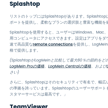
Splashtop
リストのトップにはSplashtopがあります。Splas
ポートを提供し、柔軟なプランの選択肢と豊富な機能を
Splashtopを使用すると、ユーザーはWindows、Mac、
用コンピュータにアクセスできます。設定はアプリをダウン
速で高品質な
remote connections
を提供し、LogM
格で提供します。
(SplashtopがLogMeInと比較して最大80％の節約
LogMeIn
Proの価格
、
LogMeIn Centralの価格
、および
さい)
さらに、Splashtopはそのセキュリティで有名で、
の準拠を誇っています。Splashtopのユーザーサポー
スタマーサービスは最高です。」
TeamViewer