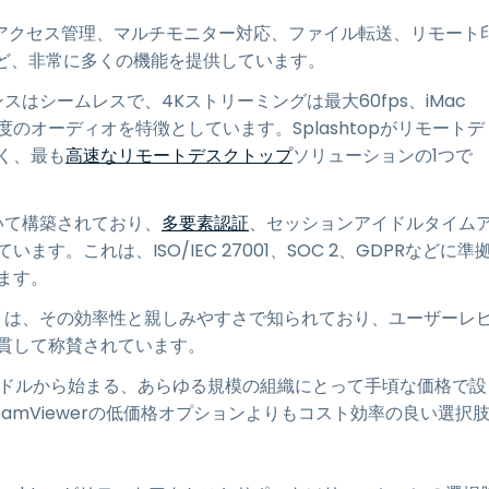
アクセス管理、マルチモニター対応、ファイル転送、リモート
など、非常に多くの機能を提供しています。
ンスはシームレスで、4Kストリーミングは最大60fps、iMac
高忠実度のオーディオを特徴としています。Splashtopがリモートデ
く、最も
高速なリモートデスクトップ
ソリューションの1つで
いて構築されており、
多要素認証
、セッションアイドルタイム
。これは、ISO/IEC 27001、SOC 2、GDPRなどに準
ます。
ポートは、その効率性と親しみやすさで知られており、ユーザーレ
貫して称賛されています。
月額5ドルから始まる、あらゆる規模の組織にとって手頃な価格で設
eamViewerの低価格オプションよりもコスト効率の良い選択