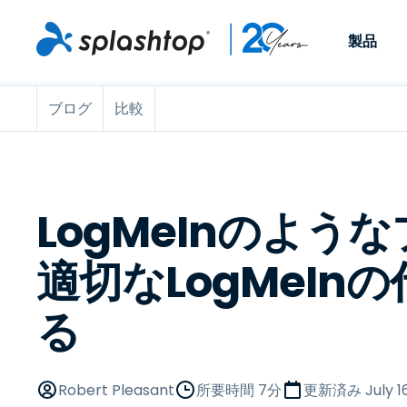
製品
ブログ
比較
Remote Access
役割別
ユースケース別
会社
Remote
個人や小規模なチームが、
ITプロフ
リモートワーク
Remote Support
会社情報
どこからでも、どのデバイ
らゆるデバ
ITサポートとヘル
エンドポイント管
キャリア
スからでも仕事用のコンピ
でサポート
ューターにアクセスできま
ます。リア
エンドポイント管
リモートアクセス
イベント
LogMeInのよう
す。
チ管理はア
リティ
リモート学習
お問い合わせ
用できます
MSP
オプション
適切なLogMeIn
す。
OEM
る
すべてのユースケ
Robert Pleasant
所要時間 7分
更新済み
July 1