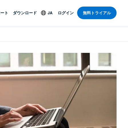
ポート
ダウンロード
JA
ログイン
無料トライアル
ト
セキュリティ製品
言語
管理操作性を
ー
ルサポート
ウイルス対策
English
ープライズグ
＆エンターテインメ
＆エンターテインメ
ステータス
エンドポイントの検出
Deutsch
ートアクセス
と対応
ポート。オン
Español
ションが利用
Foxpass Wi-Fiアクセ
Français
ス＆コントロール
ゼロトラストセキュア
Italiano
び公共部門
ジー
ワークスペース
Nederlands
クチャとデザイン
Shield（詐欺対策）
Português
業界を見る
計
简体中文
すべての製品
繁體中文