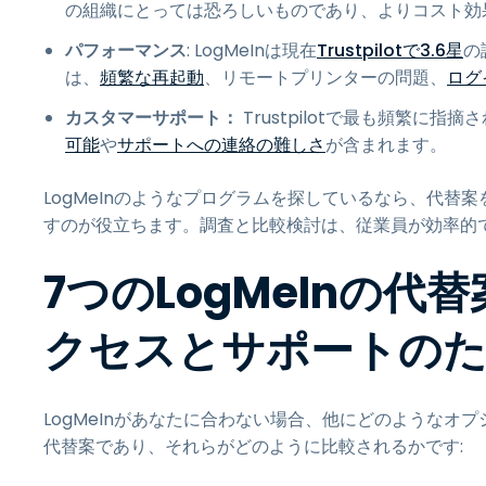
の組織にとっては恐ろしいものであり、よりコスト効
パフォーマンス
: LogMeInは現在
Trustpilotで3.6星
の
は、
頻繁な再起動
、リモートプリンターの問題、
ログ
カスタマーサポート：
Trustpilotで最も頻繁に
可能
や
サポートへの連絡の難しさ
が含まれます。
LogMeInのようなプログラムを探しているなら、代
すのが役立ちます。調査と比較検討は、従業員が効率的
7つのLogMeInの代
クセスとサポートの
LogMeInがあなたに合わない場合、他にどのようなオプ
代替案であり、それらがどのように比較されるかです: