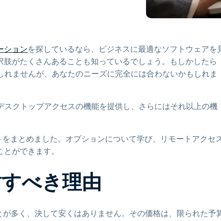
トアクセス
Wacomでリモートワーク
リモートラボアクセス
ーション
を探しているなら、ビジネスに最適なソフトウェアを
エンドポイントセキュリティ
択肢がたくさんあることも知っているでしょう。もしかしたら
かもしれませんが、あなたのニーズに完全には合わないかもしれま
すべてのニーズについて詳し
く
すべての
ートデスクトップアクセスの機能を提供し、さらにはそれ以上の機
トをまとめました。オプションについて学び、リモートアクセ
ことができます。
検討すべき理由
とが多く、決して安くはありません。その価格は、限られた予