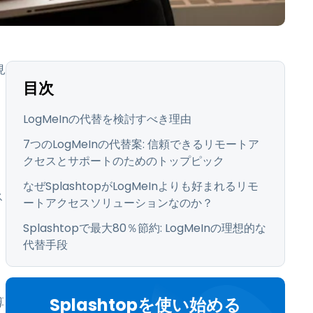
日本語
한국어
ภาษาไทย
見
Bahasa
目次
LogMeInの代替を検討すべき理由
業界について詳しく
7つのLogMeInの代替案: 信頼できるリモートア
クセスとサポートのためのトップピック
なぜSplashtopがLogMeInよりも好まれるリモ
ス
ートアクセスソリューションなのか？
Splashtopで最大80％節約: LogMeInの理想的な
代替手段
Splashtopを使い始める
算