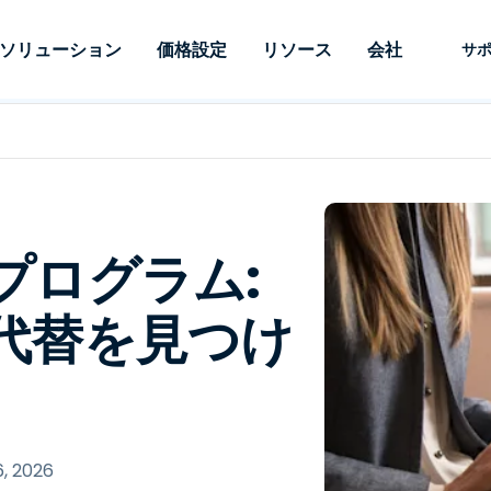
ソリューション
価格設定
リソース
会社
サ
 Support
ニーズ別
タイプ別
認証情報
Autonomous
Enterprise
業界別
業界別
関連会社
サポー
Endpoint
ェッショナルがあ
SSOと高度な
リモートデスクトップ
ブログ
セキュリティ
教育
教育
パートナ
テクニカ
Management
イスをリモート
備えたエンタ
プデスク
理
脆弱性とパッチ管理
ケーススタディ
プレス
メディア
メディア
顧客
システム
できるようにし
レードのリモ
リアルタイムのパッチ適
ント
ント
ルタイムのパッ
とリモートサ
用、自動化、完全な可視性
理とセキュ
Intuneをさらに強力に
競合他社との比較
受賞歴
なプログラム:
ドオンとして利
プレミスオプ
と制御を提供し、ITプロフ
医療
MSP
リスクとコンプライアンス
データシート
。オンプレミス
可能です。
ェッショナルがデバイスを
小売り
小売り
が利用可能で
の代替を見つけ
リモートで監視、管理、保
RDP/VPNの代替製品
デモ動画
護できるようにします。
政府およ
テクノロ
VDI/DaaSの代替製品
ウェビナー
アーキテ
オンプレミス展開
ースを見る
すべてのタイプを見る
すべての
財務・会
IoTのリモートサポート
フィールドサポート
6, 2026
RDP/SSH/VNCによるリモー