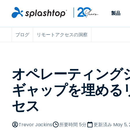
製品
ブログ
リモートアクセスの洞察
Remote Access
役割別
ユースケース別
会社
Remote
個人や小規模なチームが、
ITプロフ
リモートワーク
Remote Support
会社情報
どこからでも、どのデバイ
らゆるデバ
ITサポートとヘル
エンドポイント管
キャリア
スからでも仕事用のコンピ
でサポート
ューターにアクセスできま
ます。リア
エンドポイント管
リモートアクセス
イベント
オペレーティング
す。
チ管理はア
リティ
リモート学習
お問い合わせ
用できます
MSP
オプション
ギャップを埋める
す。
OEM
セス
すべてのユースケ
Trevor Jackins
所要時間 5分
更新済み
May 5,