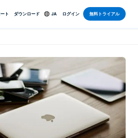
ポート
ダウンロード
JA
ログイン
無料トライアル
ト
セキュリティ製品
言語
管理操作性を
ー
ルサポート
ウイルス対策
English
ープライズグ
＆エンターテインメ
＆エンターテインメ
ステータス
エンドポイントの検出
Deutsch
ートアクセス
と対応
ポート。オン
Español
ションが利用
Foxpass Wi-Fiアクセ
Français
ス＆コントロール
ゼロトラストセキュア
Italiano
び公共部門
ジー
ワークスペース
Nederlands
クチャとデザイン
Shield（詐欺対策）
Português
業界を見る
計
简体中文
すべての製品
繁體中文