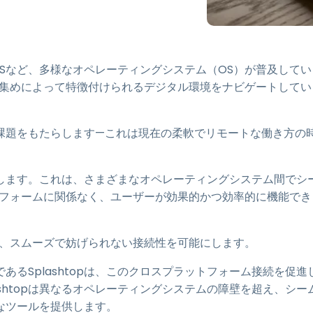
トアクセス
Wacomでリモートワーク
リモートラボアクセス
ChromeOSなど、多様なオペレーティングシステム（OS）が普及してい
エンドポイントセキュリティ
せ集めによって特徴付けられるデジタル環境をナビゲートしてい
すべてのニーズについて詳し
く
すべての
課題をもたらします—これは現在の柔軟でリモートな働き方の
します。これは、さまざまなオペレーティングシステム間でシ
トフォームに関係なく、ユーザーが効果的かつ効率的に機能でき
り、スムーズで妨げられない接続性を可能にします。
るSplashtopは、このクロスプラットフォーム接続を促進
shtopは異なるオペレーティングシステムの障壁を超え、シー
なツールを提供します。