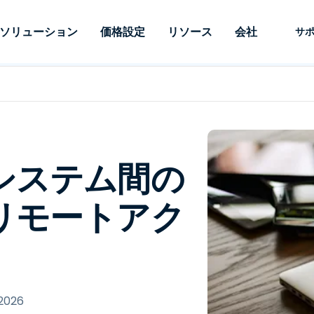
ソリューション
価格設定
リソース
会社
サ
 Support
ニーズ別
タイプ別
認証情報
Autonomous
Enterprise
業界別
業界別
関連会社
サポー
Endpoint
ェッショナルがあ
SSOと高度な
リモートデスクトップ
ブログ
セキュリティ
教育
教育
パートナ
テクニカ
Management
イスをリモート
備えたエンタ
プデスク
理
脆弱性とパッチ管理
ケーススタディ
プレス
メディア
メディア
顧客
システム
できるようにし
レードのリモ
リアルタイムのパッチ適
ント
ント
ルタイムのパッ
とリモートサ
用、自動化、完全な可視性
理とセキュ
Intuneをさらに強力に
競合他社との比較
受賞歴
システム間の
ドオンとして利
プレミスオプ
と制御を提供し、ITプロフ
医療
MSP
リスクとコンプライアンス
データシート
。オンプレミス
可能です。
ェッショナルがデバイスを
小売り
小売り
が利用可能で
リモートアク
リモートで監視、管理、保
RDP/VPNの代替製品
デモ動画
護できるようにします。
政府およ
テクノロ
VDI/DaaSの代替製品
ウェビナー
アーキテ
オンプレミス展開
ースを見る
すべてのタイプを見る
すべての
財務・会
IoTのリモートサポート
フィールドサポート
 2026
RDP/SSH/VNCによるリモー