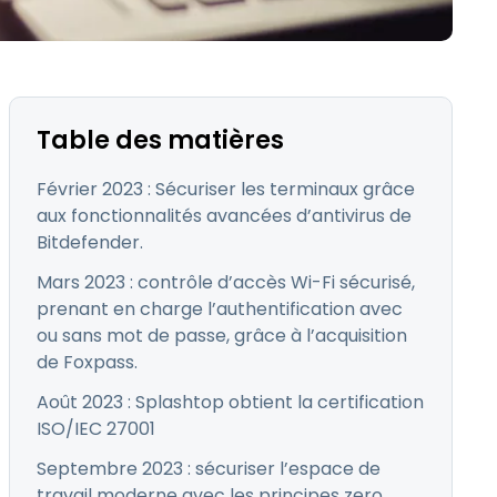
日本語
Tous les produits
한국어
ภาษาไทย
Bahasa
Table des matières
Février 2023 : Sécuriser les terminaux grâce
aux fonctionnalités avancées d’antivirus de
Bitdefender.
 les secteurs
Mars 2023 : contrôle d’accès Wi-Fi sécurisé,
é
prenant en charge l’authentification avec
ou sans mot de passe, grâce à l’acquisition
de Foxpass.
Août 2023 : Splashtop obtient la certification
ISO/IEC 27001
Septembre 2023 : sécuriser l’espace de
travail moderne avec les principes zero