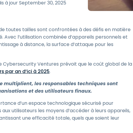
is à jour
September 30, 2025
Assistance sur le terrain
Accès à distance via
RDP/SSH/VNC
de toutes tailles sont confrontées à des défis en matière
Travail à distance avec
Wacom
té. Avec l’utilisation combinée d’appareils personnels et
entissage à distance, la surface d’attaque pour les
Accès virtuel aux salles
informatiques
Sécurité des points
ue Cybersecurity Ventures prévoit que le coût global de la
terminaux
rs par an d’ici à 2025
.
Voir tous
Voir tous les besoins
d’activit
se multiplient, les responsables techniques sont
anisations et des utilisateurs finaux.
rtance d’un espace technologique sécurisé pour
 aux utilisateurs les moyens d’accéder à leurs appareils,
tissant une efficacité totale, quels que soient leur