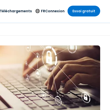
Téléchargements
FR
Connexion
Essai gratuit
strie
strie
Langue
Produits de
sécurité
s à
ique
n
n
res
English
ne
Antivirus
e
 Divertissements
 Divertissements
Deutsch
e de
Détection et
sionnelle
ecine
Español
réponse sur les
estion
terminaux
ce
ce
on sur
Français
e
Accès et contrôle
ation et secteur
gie
Italiano
Wi-Fi Foxpass
Nederlands
Espace de travail
ure & Design
sécurisé Zero Trust
Português
et comptabilité
 les secteurs
Shield (Anti-
简体中文
arnaque)
繁體中文