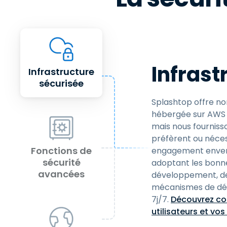
Infrast
Infrastructure
sécurisée
Splashtop offre no
hébergée sur AWS p
mais nous fourniss
préfèrent ou néces
Fonctions de
engagement envers 
sécurité
adoptant les bonn
avancées
développement, de
mécanismes de déte
7j/7.
Découvrez co
utilisateurs et vo