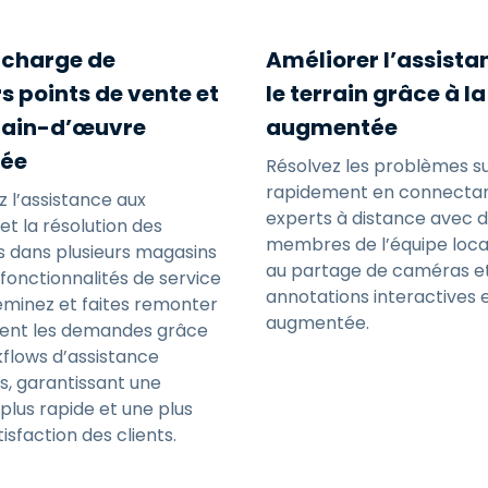
n charge de
Améliorer l’assista
s points de vente et
le terrain grâce à la
main-d’œuvre
augmentée
uée
Résolvez les problèmes sur
rapidement en connectan
z l’assistance aux
experts à distance avec 
t la résolution des
membres de l’équipe loca
 dans plusieurs magasins
au partage de caméras e
fonctionnalités de service
annotations interactives e
eminez et faites remonter
augmentée.
ent les demandes grâce
flows d’assistance
és, garantissant une
 plus rapide et une plus
isfaction des clients.