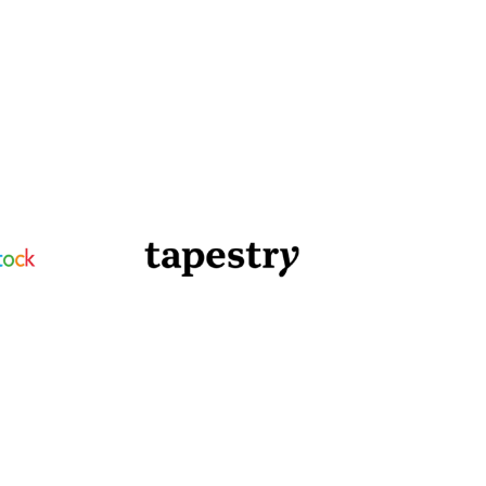
日本語
Tous les produits
한국어
ภาษาไทย
Bahasa
 les secteurs
é
s