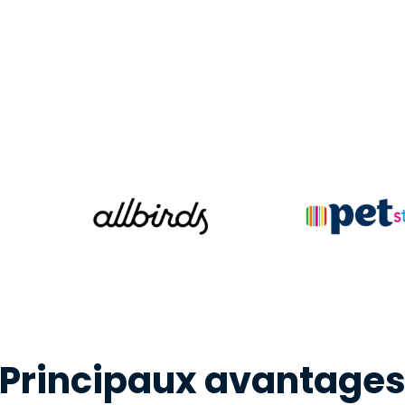
Assistance sur le terrain
Accès à distance via
RDP/SSH/VNC
Travail à distance avec
Wacom
Accès virtuel aux salles
informatiques
Sécurité des points
terminaux
Voir tous
Voir tous les besoins
d’activit
Principaux avantage