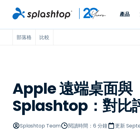
產品
部落格
比較
Remote Access
依照角色
依使用個案
公司
Remote
可供個人和小型團隊在任何
可供 IT 
遠端工作
Remote Support
關於
地點，透過任何裝置存取其
裝置。即時
IT 支援和服務台
端點管理
人才招募
工作電腦。
能以附加元
提供 On-
端點管理與安全性
遠端存取
活動
MSPs
遠端學習
聯絡我們
Apple 遠端桌面與
OEM
Splashtop：對
查看所有使用案例
Splashtop Team
閱讀時間：6 分鐘
更新
Sept