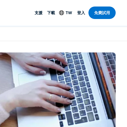
支援
下載
TW
登入
免費試用
支援
安防產品
語言
遠端存取和遠
技術支援
防毒功能
English
SO 和進階
樂
樂
系統狀態
端點偵測和回應
Deutsch
On-Prem
Foxpass Wi-Fi 存取和
Español
控制
Français
零信任安全工作區
部門
Italiano
盾牌（反詐騙）
計
Nederlands
計
Português
產業
所有產品
简体中文
繁體中文