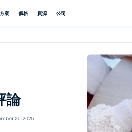
方案
價格
資源
公司
 Support
依照需求
依類型
憑證
Autonomous
Enterprise
依照行業
依照行業
分支機構
Endpoint
專業人員遠端支援
適用於企業級
遠端桌面
部落格
安全性
教育
教育
合作夥伴
Management
修補程式管理功
端支援，具備 S
漏洞與修補程式管理
案例分享
新聞稿
媒體與娛
媒體與娛
客戶
件的形式提供。
管理功能。提供 
IT 專業人員可透過即時修
Prem 選項。
選項。
補程式、自動化技術、完整
使 Intune 如虎添翼
競爭產品比較
獎項
衛生保健
MSP
的可見度和控制能力，遠端
風險與合規
資料表
零售
零售業
監控、管理和保護裝置。
RDP/VPN 替代產品
示範影片
政府與公
科技
比評論
VDI / DaaS替代方案
網路研討會
建築與設
用戶端部署
金融與會
查看所有類型
查看所有
IoT 適用的遠端支援
ember 30, 2025
現場支援
透過 RDP /SSH/VNC 進行遠