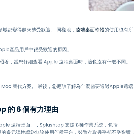
端存取
搭配 Wacom 進行遠端工作
遠端實驗室存取
算領域都變得越來越受歡迎。 同樣地，
遠端桌面軟體
的使用也有所
端點安全
。
探索所有需求
探索所有
Apple產品用戶中很受歡迎的原因。
著，當您仔細查看 Apple 遠程桌面時，這也沒有什麼不同。
於 Mac 替代方案。 最後，您應該了解為什麼需要通過Apple遠端
op 的 6 個有力理由
pple 遠端桌面」，Splashtop 支援多種作業系統，包括
種能跨平台使用的多元彈性讓您無論使用何種平台，裝置存取幾乎都不受影響