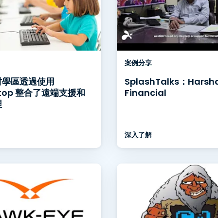
案例分享
村學區透過使用
SplashTalks：Harsh
htop 整合了遠端支援和
Financial
理
深入了解