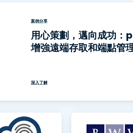
端存取
搭配 Wacom 進行遠端工作
案例分享
遠端實驗室存取
用心策劃，邁向成功：pb2
端點安全
增強遠端存取和端點管
探索所有需求
探索所有
深入了解