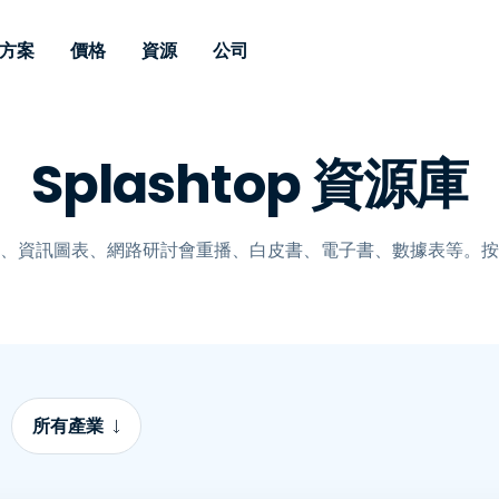
方案
價格
資源
公司
 Support
依照需求
依類型
憑證
Autonomous
Enterprise
依照行業
依照行業
分支機構
Splashtop 資源庫
Endpoint
專業人員遠端支援
適用於企業級
遠端桌面
部落格
安全性
教育
教育
合作夥伴
Management
修補程式管理功
端支援，具備 S
漏洞與修補程式管理
案例分享
新聞稿
媒體與娛
媒體與娛
客戶
件的形式提供。
管理功能。提供 
IT 專業人員可透過即時修
Prem 選項。
選項。
、資訊圖表、網路研討會重播、白皮書、電子書、數據表等。按
補程式、自動化技術、完整
使 Intune 如虎添翼
競爭產品比較
獎項
衛生保健
MSP
的可見度和控制能力，遠端
風險與合規
資料表
零售
零售業
監控、管理和保護裝置。
RDP/VPN 替代產品
示範影片
政府與公
科技
VDI / DaaS替代方案
網路研討會
建築與設
用戶端部署
金融與會
查看所有類型
查看所有
所有產業
IoT 適用的遠端支援
現場支援
透過 RDP /SSH/VNC 進行遠