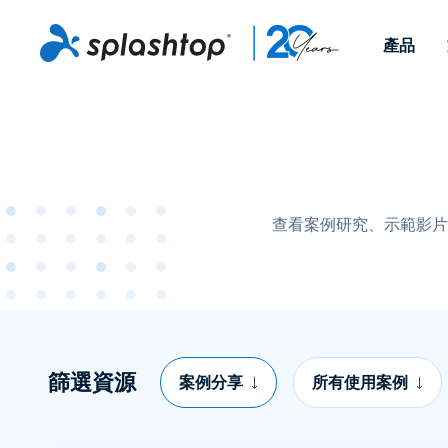
產品
Remote Access
依照角色
依使用個案
公司
Remote
可供個人和小型團隊在任何
可供 IT 
遠端工作
Remote Support
關於
地點，透過任何裝置存取其
裝置。即時
IT 支援和服務台
端點管理
人才招募
工作電腦。
能以附加元
提供 On-
查看案例研究、示範影片
端點管理與安全性
遠端存取
活動
MSPs
遠端學習
聯絡我們
OEM
查看所有使用案例
篩選資源
案例分享
所有使用案例