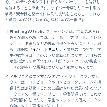
で、このデジタルシフトに伴うサイバーリスクを認識し
理解することも重要です。サイバー脅威はリモート学習
環境の安全性と整合性に深刻な挑戦をもたらし、これら
の脅威への認識は効果的な緩和への第一歩です。
Phishing Attacks
: フィッシングは、悪意のある行
為者が個人を騙してユーザー名、パスワード、クレジ
ットカード番号などの機密情報を明らかにさせる、最
も一般的な
サイバーセキュリティ
脅威の一つです。学
生や教育者は、このような脅威に気づかず、これらの
攻撃に対して脆弱であり、無許可のアクセスや機密デ
ータの潜在的な悪用につながる可能性があります。
マルウェアとランサムウェア
: マルウェアとランサム
ウェアは、コンピュータやコンピュータシステムを損
傷または無効化するために設計された悪意のあるソフ
トウェアの一種です。リモート学習環境では、これが
教育活動を妨げたり、学生やスタッフの個人データを
危険にさらす可能性があります。