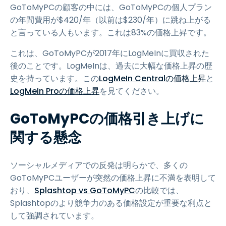
GoToMyPCの顧客の中には、GoToMyPCの個人プラン
の年間費用が
$
420
/年（以前は$230/年）に跳ね上がる
と言っている人もいます。これは83%の価格上昇です。
これは、GoToMyPCが2017年にLogMeInに買収された
後のことです。LogMeInは、過去に大幅な価格上昇の歴
史を持っています。この
LogMeIn Centralの価格上昇
と
LogMeIn Proの価格上昇
を見てください。
GoToMyPCの価格引き上げに
関する懸念
ソーシャルメディアでの反発は明らかで、多くの
GoToMyPCユーザーが突然の価格上昇に不満を表明して
おり、
Splashtop vs GoToMyPC
の比較では、
Splashtopのより競争力のある価格設定が重要な利点と
して強調されています。