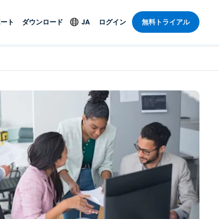
ポート
ダウンロード
JA
ログイン
無料トライアル
ト
セキュリティ製品
言語
管理操作性を
ー
ルサポート
ウイルス対策
English
ープライズグ
＆エンターテインメ
＆エンターテインメ
ステータス
エンドポイントの検出
Deutsch
ートアクセス
と対応
ポート。オン
Español
ションが利用
Foxpass Wi-Fiアクセ
Français
ス＆コントロール
ゼロトラストセキュア
Italiano
び公共部門
ジー
ワークスペース
Nederlands
クチャとデザイン
Shield（詐欺対策）
Português
業界を見る
計
简体中文
すべての製品
繁體中文