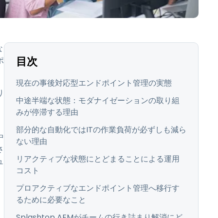
日本語
한국어
ภาษาไทย
な
Bahasa
目次
ポ
現在の事後対応型エンドポイント管理の実態
業界について詳しく
り
中途半端な状態：モダナイゼーションの取り組
みが停滞する理由
部分的な自動化ではITの作業負荷が必ずしも減ら
中
ない理由
さ
リアクティブな状態にとどまることによる運用
ュ
コスト
プロアクティブなエンドポイント管理へ移行す
るために必要なこと
Splashtop AEMがチームの行き詰まり解消にど