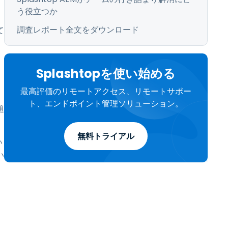
う役立つか
。
調査レポート全文をダウンロード
て
Splashtopを使い始める
最高評価のリモートアクセス、リモートサポー
ト、エンドポイント管理ソリューション。
題
無料トライアル
い
い