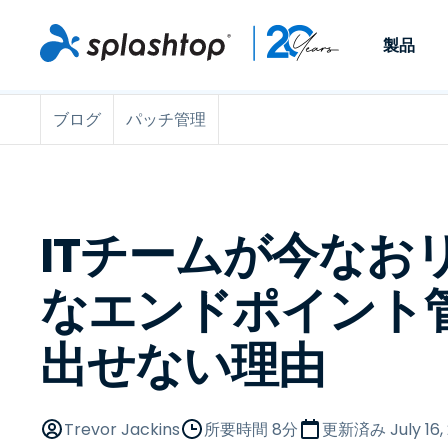
製品
ブログ
パッチ管理
Remote Access
役割別
ユースケース別
会社
Remote
個人や小規模なチームが、
ITプロフ
リモートワーク
Remote Support
会社情報
どこからでも、どのデバイ
らゆるデバ
ITサポートとヘル
エンドポイント管
キャリア
スからでも仕事用のコンピ
でサポート
ューターにアクセスできま
ます。リア
エンドポイント管
リモートアクセス
イベント
ITチームが今なお
す。
チ管理はア
リティ
リモート学習
お問い合わせ
用できます
MSP
オプション
なエンドポイント
す。
OEM
出せない理由
すべてのユースケ
Trevor Jackins
所要時間 8分
更新済み
July 16