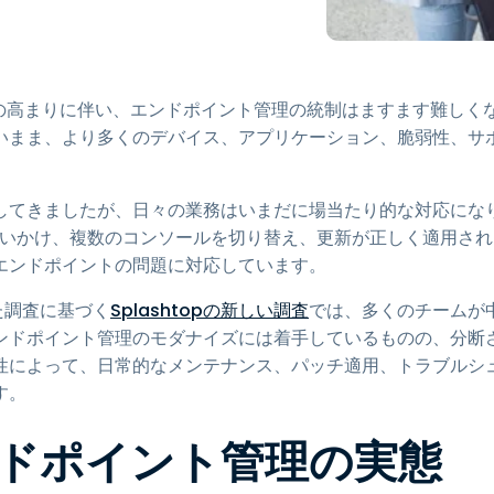
トアクセス
Wacomでリモートワーク
リモートラボアクセス
の高まりに伴い、エンドポイント管理の統制はますます難しく
エンドポイントセキュリティ
いまま、より多くのデバイス、アプリケーション、脆弱性、サ
すべてのニーズについて詳し
く
すべての
してきましたが、日々の業務はいまだに場当たり的な対応にな
を追いかけ、複数のコンソールを切り替え、更新が正しく適用され
エンドポイントの問題に対応しています。
た調査に基づく
Splashtopの新しい調査
では、多くのチームが
ンドポイント管理のモダナイズには着手しているものの、分断
性によって、日常的なメンテナンス、パッチ適用、トラブルシ
す。
ドポイント管理の実態