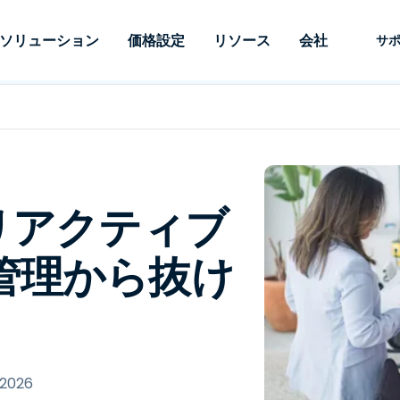
ソリューション
価格設定
リソース
会社
サ
 Support
ニーズ別
タイプ別
認証情報
Autonomous
Enterprise
業界別
業界別
関連会社
サポー
Endpoint
ェッショナルがあ
SSOと高度な
リモートデスクトップ
ブログ
セキュリティ
教育
教育
パートナ
テクニカ
Management
イスをリモート
備えたエンタ
プデスク
理
脆弱性とパッチ管理
ケーススタディ
プレス
メディア
メディア
顧客
システム
できるようにし
レードのリモ
リアルタイムのパッチ適
ント
ント
ルタイムのパッ
とリモートサ
用、自動化、完全な可視性
理とセキュ
Intuneをさらに強力に
競合他社との比較
受賞歴
リアクティブ
ドオンとして利
プレミスオプ
と制御を提供し、ITプロフ
医療
MSP
リスクとコンプライアンス
データシート
。オンプレミス
可能です。
ェッショナルがデバイスを
小売り
小売り
が利用可能で
管理から抜け
リモートで監視、管理、保
RDP/VPNの代替製品
デモ動画
護できるようにします。
政府およ
テクノロ
VDI/DaaSの代替製品
ウェビナー
アーキテ
オンプレミス展開
ースを見る
すべてのタイプを見る
すべての
財務・会
IoTのリモートサポート
フィールドサポート
, 2026
RDP/SSH/VNCによるリモー