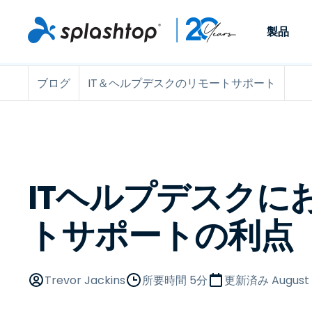
製品
ブログ
IT＆ヘルプデスクのリモートサポート
Remote Access
役割別
ユースケース別
会社
Remote
個人や小規模なチームが、
ITプロフ
リモートワーク
Remote Support
会社情報
どこからでも、どのデバイ
らゆるデバ
ITサポートとヘル
エンドポイント管
キャリア
スからでも仕事用のコンピ
でサポート
ューターにアクセスできま
ます。リア
エンドポイント管
リモートアクセス
イベント
す。
チ管理はア
リティ
リモート学習
お問い合わせ
ITヘルプデスクに
用できます
MSP
オプション
す。
OEM
トサポートの利点
すべてのユースケ
Trevor Jackins
所要時間 5分
更新済み
August 