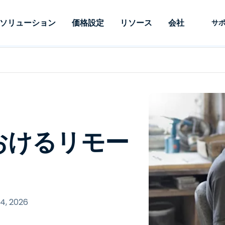
ソリューション
価格設定
リソース
会社
サ
 Support
ニーズ別
タイプ別
認証情報
Autonomous
Enterprise
業界別
業界別
関連会社
サポー
Endpoint
ェッショナルがあ
SSOと高度な
リモートデスクトップ
ブログ
セキュリティ
教育
教育
パートナ
テクニカ
Management
イスをリモート
備えたエンタ
プデスク
理
脆弱性とパッチ管理
ケーススタディ
プレス
メディア
メディア
顧客
システム
できるようにし
レードのリモ
リアルタイムのパッチ適
ント
ント
ルタイムのパッ
とリモートサ
用、自動化、完全な可視性
理とセキュ
Intuneをさらに強力に
競合他社との比較
受賞歴
ドオンとして利
プレミスオプ
と制御を提供し、ITプロフ
医療
MSP
リスクとコンプライアンス
データシート
おけるリモー
。オンプレミス
可能です。
ェッショナルがデバイスを
小売り
小売り
が利用可能で
リモートで監視、管理、保
RDP/VPNの代替製品
デモ動画
護できるようにします。
政府およ
テクノロ
VDI/DaaSの代替製品
ウェビナー
アーキテ
オンプレミス展開
ースを見る
すべてのタイプを見る
すべての
財務・会
IoTのリモートサポート
4, 2026
フィールドサポート
RDP/SSH/VNCによるリモー