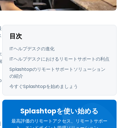
日本語
한국어
ภาษาไทย
最
Bahasa
目次
ス
ITヘルプデスクの進化
業界について詳しく
ポ
ITヘルプデスクにおけるリモートサポートの利点
解
Splashtopのリモートサポートソリューション
の紹介
p
今すぐSplashtopを始めましょう
Splashtopを使い始める
最高評価のリモートアクセス、リモートサポー
題
ト、エンドポイント管理ソリューション。