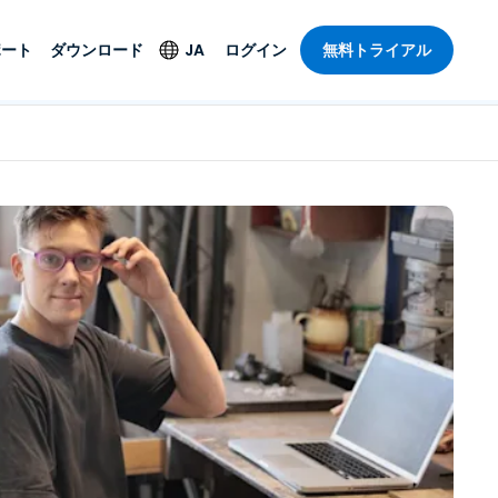
ポート
ダウンロード
JA
ログイン
無料トライアル
ト
セキュリティ製品
言語
管理操作性を
ー
ルサポート
ウイルス対策
English
ープライズグ
＆エンターテインメ
＆エンターテインメ
ステータス
エンドポイントの検出
Deutsch
ートアクセス
と対応
ポート。オン
Español
ションが利用
Foxpass Wi-Fiアクセ
Français
ス＆コントロール
ゼロトラストセキュア
Italiano
び公共部門
ジー
ワークスペース
Nederlands
クチャとデザイン
Shield（詐欺対策）
Português
業界を見る
計
简体中文
すべての製品
繁體中文