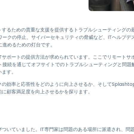
トアクセス
Wacomでリモートワーク
リモートラボアクセス
トするための貴重な支援を提供するトラブルシューティングの
エンドポイントセキュリティ
ークの停止、サイバーセキュリティの脅威など、ITヘルプデ
に進めるための灯台です。
すべてのニーズについて詳し
く
すべての
Tサポートの提供方法が求められています。ここでリモートサ
ト接続を通じてオフサイトでのトラブルシューティングと問題
います。
の効率と応答性をどのように向上させるか、そしてSplashto
的に顧客満足度を向上させるかを探ります。
びついていました。IT専門家は問題のある場所に派遣され、問