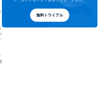
T
無料トライアル
題
が
て
ー
開
。