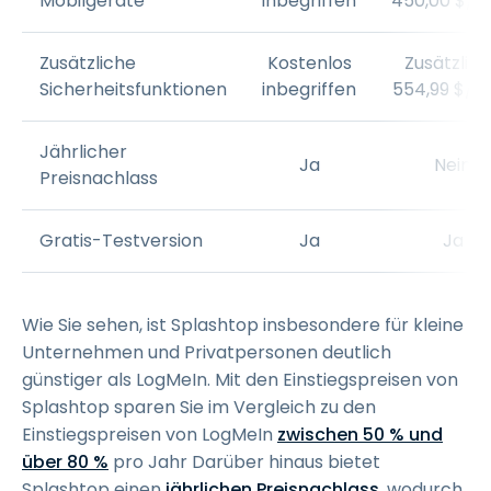
Mobilgeräte
inbegriffen
450
,
00
$
/J
Zusätzliche
Kostenlos
Zusätzlic
Sicherheitsfunktionen
inbegriffen
554
,
99
$
/J
Jährlicher
Ja
Nein
Preisnachlass
Gratis-Testversion
Ja
Ja
Wie Sie sehen, ist Splashtop insbesondere für kleine
Unternehmen und Privatpersonen deutlich
günstiger als LogMeIn. Mit den Einstiegspreisen von
Splashtop sparen Sie im Vergleich zu den
Einstiegspreisen von LogMeIn
zwischen 50 % und
über 80 %
pro Jahr Darüber hinaus bietet
Splashtop einen
jährlichen Preisnachlass
, wodurch