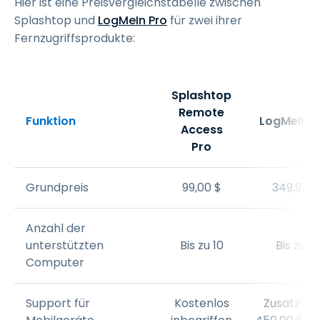
Hier ist eine Preisvergleichstabelle zwischen
Splashtop und
LogMeIn Pro
für zwei ihrer
Fernzugriffsprodukte:
Splashtop
Remote
Funktion
LogMeIn P
Access
Pro
Grundpreis
99
,
00
$
349
,
99
$
Anzahl der
unterstützten
Bis zu 10
Bis zu 2
Computer
Support für
Kostenlos
Zusätzlic