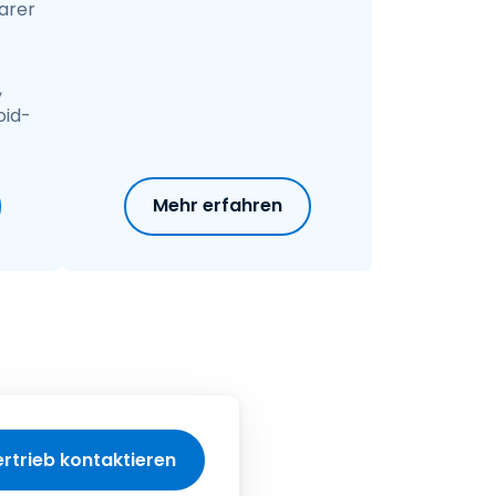
larer
,
oid-
Mehr erfahren
rtrieb kontaktieren