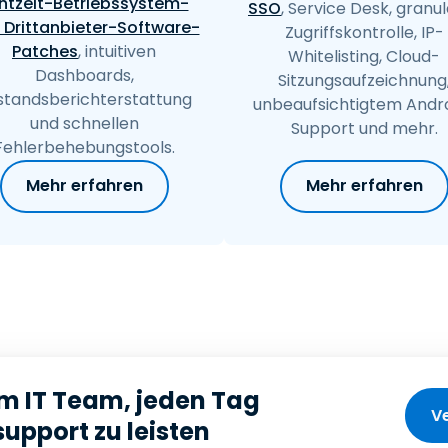
htzeit-Betriebssystem-
SSO
, Service Desk, granu
 Drittanbieter-Software-
Zugriffskontrolle, IP-
Patches
, intuitiven
Whitelisting, Cloud-
Dashboards,
Sitzungsaufzeichnung
standsberichterstattung
unbeaufsichtigtem Andr
und schnellen
Support und mehr.
Fehlerbehebungstools.
Mehr erfahren
Mehr erfahren
em IT Team, jeden Tag
Ve
upport zu leisten