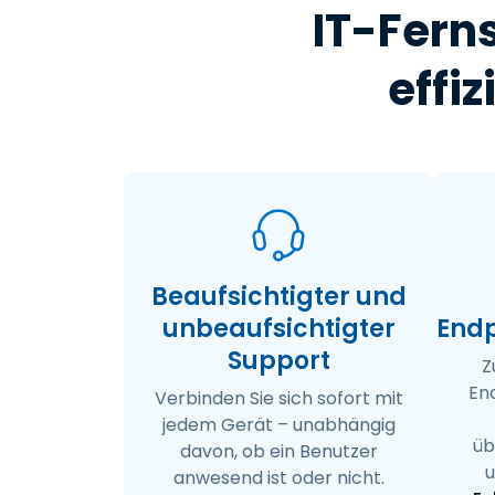
IT-Fern
effi
Beaufsichtigter und
unbeaufsichtigter
End
Support
Z
En
Verbinden Sie sich sofort mit
jedem Gerät – unabhängig
üb
davon, ob ein Benutzer
u
anwesend ist oder nicht.