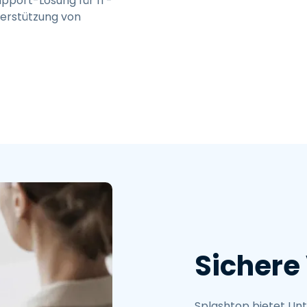
upport-Lösung für IT-
Vor-Ort-Unterstützung
terstützung von
Fernzugriff über
RDP/SSH/VNC
Fernarbeit mit Wacom
Fernzugriff auf Computer
einer Einrichtung
Endpunkt-Sicherheit
Alle Bedürfnisse
entdecken
Alle Bra
Sichere
Splashtop bietet Un