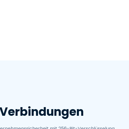
日本語
한국어
ภาษาไทย
Bahasa
nchen entdecken
 Verbindungen
ternehmenssicherheit mit 256-Bit-Verschlüsselung,