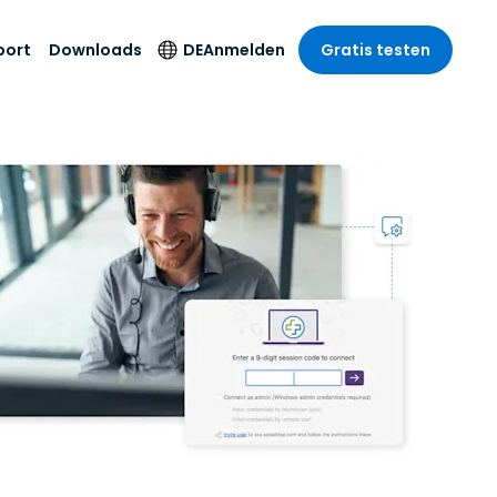
port
Downloads
DE
Anmelden
Gratis testen
anche
anche
-Unternehmen
Sicherheitsprodukte
Sprache
riff der
er Support
wesen
wesen
Antivirus
English
sse und
tus
nd Unterhaltung
nd Unterhaltung
Endpunkterkennung
Deutsch
t SSO
und -reaktion
r
itswesen
Español
 On-
Foxpass Wi-Fi Zugriff
del
del
Français
und Kontrolle
gen und
gie
Sicherer Zero-Trust-
Italiano
her Sektor
Arbeitsbereich
Nederlands
ur und Design
Shield (Anti-Betrug)
Português
nchen anzeigen
 & Buchhaltung
简体中文
Alle Produkte
繁體中文