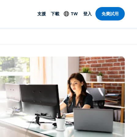
支援
下載
TW
登入
免費試用
支援
安防產品
語言
遠端存取和遠
技術支援
防毒功能
English
SO 和進階
樂
樂
系統狀態
端點偵測和回應
Deutsch
On-Prem
Foxpass Wi-Fi 存取和
Español
控制
Français
零信任安全工作區
部門
Italiano
盾牌（反詐騙）
計
Nederlands
計
Português
產業
所有產品
简体中文
繁體中文