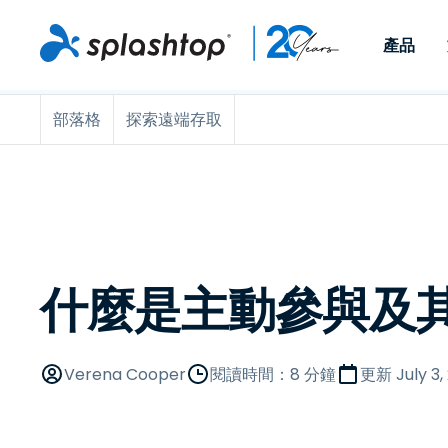
產品
部落格
探索遠端存取
Remote Access
依照角色
依使用個案
公司
Remote
可供個人和小型團隊在任何
可供 IT 
遠端工作
Remote Support
關於
地點，透過任何裝置存取其
裝置。即時
IT 支援和服務台
端點管理
人才招募
工作電腦。
能以附加元
提供 On-
端點管理與安全性
遠端存取
活動
MSPs
遠端學習
聯絡我們
什麼是主動參與及
OEM
查看所有使用案例
Verena Cooper
閱讀時間：8 分鐘
更新
July 3,