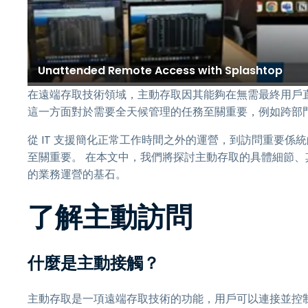
Unattended Remote Access with Splashtop
在遠端存取技術領域，主動存取因其能夠在無需最終用戶
這一方面對於需要全天候管理的任務至關重要，例如跨部
從 IT 支援簡化正常工作時間之外的運營，到訪問重要
至關重要。 在本文中，我們將探討主動存取的具體細節
的業務運營的基石。
了解主動訪問
什麼是主動接觸？
主動存取是一項遠端存取技術的功能，用戶可以連接並控