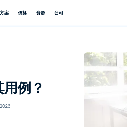
方案
價格
資源
公司
 Support
依照需求
依類型
憑證
Autonomous
Enterprise
依照行業
依照行業
分支機構
Endpoint
專業人員遠端支援
適用於企業級
遠端桌面
部落格
安全性
教育
教育
合作夥伴
Management
修補程式管理功
端支援，具備 S
漏洞與修補程式管理
案例分享
新聞稿
媒體與娛
媒體與娛
客戶
件的形式提供。
管理功能。提供 
IT 專業人員可透過即時修
Prem 選項。
選項。
補程式、自動化技術、完整
使 Intune 如虎添翼
競爭產品比較
獎項
衛生保健
MSP
的可見度和控制能力，遠端
風險與合規
資料表
零售
零售業
監控、管理和保護裝置。
其用例？
RDP/VPN 替代產品
示範影片
政府與公
科技
VDI / DaaS替代方案
網路研討會
建築與設
用戶端部署
金融與會
查看所有類型
查看所有
 2026
IoT 適用的遠端支援
現場支援
透過 RDP /SSH/VNC 進行遠