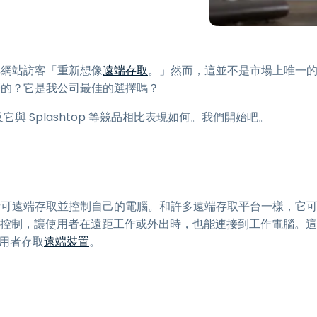
端存取
搭配 Wacom 進行遠端工作
遠端實驗室存取
其網站訪客「重新想像
遠端存取
。」然而，這並不是市場上唯一
端點安全
什麼的？它是我公司最佳的選擇嗎？
探索所有需求
探索所有
它與 Splashtop 等競品相比表現如何。我們開始吧。
用者可遠端存取並控制自己的電腦。和許多遠端存取平台一樣，它
與遠端控制，讓使用者在遠距工作或外出時，也能連接到工作電腦。這
使用者存取
遠端裝置
。