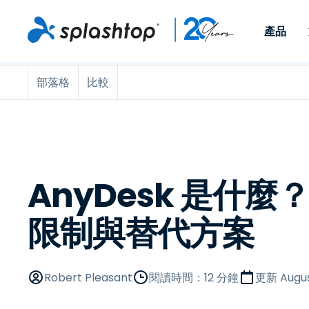
產品
部落格
比較
Remote Access
依照角色
依使用個案
公司
Remote
可供個人和小型團隊在任何
可供 IT 
遠端工作
Remote Support
關於
地點，透過任何裝置存取其
裝置。即時
IT 支援和服務台
端點管理
人才招募
工作電腦。
能以附加元
提供 On-
端點管理與安全性
遠端存取
活動
MSPs
遠端學習
聯絡我們
AnyDesk 是什
OEM
限制與替代方案
查看所有使用案例
Robert Pleasant
閱讀時間：12 分鐘
更新
Augus