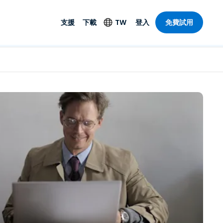
支援
下載
TW
登入
免費試用
支援
安防產品
語言
遠端存取和遠
技術支援
防毒功能
English
SO 和進階
樂
樂
系統狀態
端點偵測和回應
Deutsch
On-Prem
Foxpass Wi-Fi 存取和
Español
控制
Français
零信任安全工作區
部門
Italiano
盾牌（反詐騙）
計
Nederlands
計
Português
產業
所有產品
简体中文
繁體中文