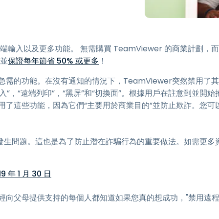
端存取
搭配 Wacom 進行遠端工作
遠端實驗室存取
端輸入以及更多功能。 無需購買 TeamViewer 的商業計劃，而
端點安全
，並
保證每年節省 50% 或更多
！
探索所有需求
探索所有
急需的功能。在沒有通知的情況下，TeamViewer突然禁用了其
”，“遠端列印”，“黑屏”和“切換面”。根據用戶在註意到並開始
們禁用了這些功能，因為它們“主要用於商業目的”並防止欺詐。您可
發生問題。這也是為了防止潛在詐騙行為的重要做法。如需更多
19 年 1 月 30 日
經向父母提供支持的每個人都知道如果您真的想成功，"禁用遠