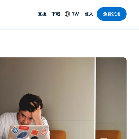
支援
下載
TW
登入
免費試用
支援
安防產品
語言
遠端存取和遠
技術支援
防毒功能
English
SO 和進階
樂
樂
系統狀態
端點偵測和回應
Deutsch
On-Prem
Foxpass Wi-Fi 存取和
Español
控制
Français
零信任安全工作區
部門
Italiano
盾牌（反詐騙）
計
Nederlands
計
Português
產業
所有產品
简体中文
繁體中文