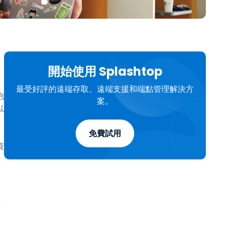
日本語
한국어
ภาษาไทย
Bahasa
開始使用 Splashtop
行業
最受好評的遠端存取、遠端支援和端點管理解決方
抱
案。
以
免費試用
資
程