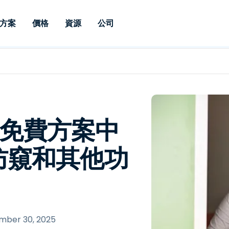
方案
價格
資源
公司
 Support
依照需求
依類型
憑證
Autonomous
Enterprise
依照行業
依照行業
分支機構
Endpoint
專業人員遠端支援
適用於企業級
遠端桌面
部落格
安全性
教育
教育
合作夥伴
Management
修補程式管理功
端支援，具備 S
漏洞與修補程式管理
案例分享
新聞稿
媒體與娛
媒體與娛
客戶
件的形式提供。
管理功能。提供 
IT 專業人員可透過即時修
Prem 選項。
選項。
補程式、自動化技術、完整
使 Intune 如虎添翼
競爭產品比較
獎項
衛生保健
MSP
停用免費方案中
的可見度和控制能力，遠端
風險與合規
資料表
零售
零售業
監控、管理和保護裝置。
防窺和其他功
RDP/VPN 替代產品
示範影片
政府與公
科技
VDI / DaaS替代方案
網路研討會
建築與設
用戶端部署
金融與會
查看所有類型
查看所有
IoT 適用的遠端支援
現場支援
mber 30, 2025
透過 RDP /SSH/VNC 進行遠