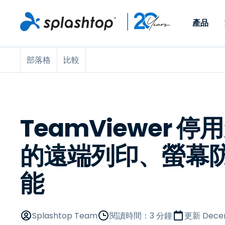
產品
部落格
比較
Remote Access
依照角色
依使用個案
公司
Remote
可供個人和小型團隊在任何
可供 IT 
遠端工作
Remote Support
關於
地點，透過任何裝置存取其
裝置。即時
IT 支援和服務台
端點管理
人才招募
工作電腦。
能以附加元
提供 On-
端點管理與安全性
遠端存取
活動
TeamViewer 
MSPs
遠端學習
聯絡我們
的遠端列印、螢幕
OEM
能
查看所有使用案例
Splashtop Team
閱讀時間：3 分鐘
更新
Dece