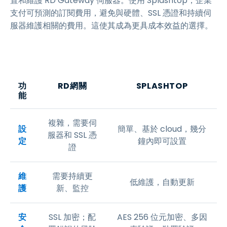
置和維護 RD Gateway 伺服器。使用 Splashtop，企業
支付可預測的訂閱費用，避免與硬體、SSL 憑證和持續伺
服器維護相關的費用。這使其成為更具成本效益的選擇。
功
RD網關
SPLASHTOP
能
複雜，需要伺
設
簡單、基於 cloud，幾分
服器和 SSL 憑
定
鐘內即可設置
證
維
需要持續更
低維護，自動更新
護
新、監控
安
SSL 加密；配
AES 256 位元加密、多因