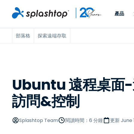
產品
部落格
探索遠端存取
Remote Access
依照角色
依使用個案
公司
Remote
可供個人和小型團隊在任何
可供 IT 
遠端工作
Remote Support
關於
地點，透過任何裝置存取其
裝置。即時
IT 支援和服務台
端點管理
人才招募
工作電腦。
能以附加元
提供 On-
端點管理與安全性
遠端存取
活動
MSPs
遠端學習
聯絡我們
Ubuntu 遠程桌
OEM
訪問&控制
查看所有使用案例
Splashtop Team
閱讀時間：6 分鐘
更新
June 