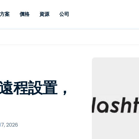
方案
價格
資源
公司
 Support
依照需求
依類型
憑證
Autonomous
Enterprise
依照行業
依照行業
分支機構
Endpoint
專業人員遠端支援
適用於企業級
遠端桌面
部落格
安全性
教育
教育
合作夥伴
Management
修補程式管理功
端支援，具備 S
漏洞與修補程式管理
案例分享
新聞稿
媒體與娛
媒體與娛
客戶
件的形式提供。
管理功能。提供 
IT 專業人員可透過即時修
Prem 選項。
選項。
補程式、自動化技術、完整
使 Intune 如虎添翼
競爭產品比較
獎項
衛生保健
MSP
的可見度和控制能力，遠端
風險與合規
資料表
零售
零售業
面-遠程設置，
監控、管理和保護裝置。
RDP/VPN 替代產品
示範影片
政府與公
科技
VDI / DaaS替代方案
網路研討會
建築與設
用戶端部署
金融與會
查看所有類型
查看所有
IoT 適用的遠端支援
17, 2026
現場支援
透過 RDP /SSH/VNC 進行遠