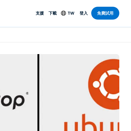
支援
下載
TW
登入
免費試用
支援
安防產品
語言
遠端存取和遠
技術支援
防毒功能
English
SO 和進階
樂
樂
系統狀態
端點偵測和回應
Deutsch
On-Prem
Foxpass Wi-Fi 存取和
Español
控制
Français
零信任安全工作區
部門
Italiano
盾牌（反詐騙）
計
Nederlands
計
Português
產業
所有產品
简体中文
繁體中文