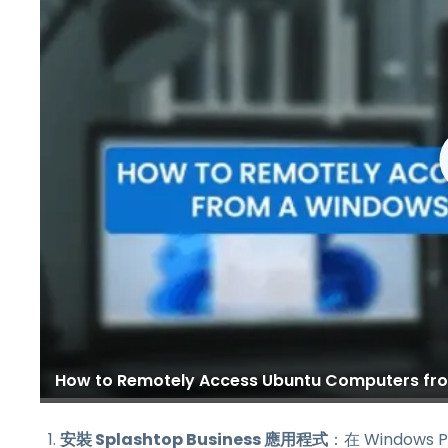
How to Remotely Access Ubuntu Computers f
安裝 Splashtop Business 應用程式
：在 Windows 