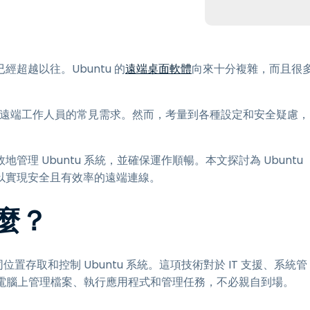
端存取
搭配 Wacom 進行遠端工作
遠端實驗室存取
超越以往。Ubuntu 的
遠端桌面軟體
向來十分複雜，而且很
端點安全
探索所有需求
探索所有
發人員和遠端工作人員的常見需求。然而，考量到各種設定和安全疑慮，
理 Ubuntu 系統，並確保運作順暢。本文探討為 Ubuntu
以實現安全且有效率的遠端連線。
什麼？
置存取和控制 Ubuntu 系統。這項技術對於 IT 支援、系統管
u 電腦上管理檔案、執行應用程式和管理任務，不必親自到場。