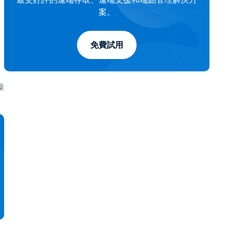
案。
免費試用
操