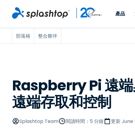
產品
部落格
整合夥伴
Remote Access
依照角色
依使用個案
公司
Remote
可供個人和小型團隊在任何
可供 IT 
遠端工作
Remote Support
關於
地點，透過任何裝置存取其
裝置。即時
IT 支援和服務台
端點管理
人才招募
工作電腦。
能以附加元
提供 On-
端點管理與安全性
遠端存取
活動
MSPs
遠端學習
聯絡我們
Raspberry Pi
OEM
遠端存取和控制
查看所有使用案例
Splashtop Team
閱讀時間：5 分鐘
更新
June 