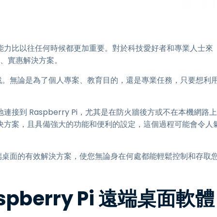
端存取
搭配 Wacom 進行遠端工作
遠端實驗室存取
能力比以往任何時候都更加重要。對於科技愛好者和專業人士來
端點安全
功能、實惠解決方案。
探索所有需求
探索所有
臨幾項挑戰。無論是為了個人專案、教育目的，還是專業任務，只要想利
到 Raspberry Pi，尤其是在防火牆後方或不在本機網路上
決方案，且具備強大的功能和便利的設定，這個過程可能會令人
Pi 遠端桌面的有效解決方案，使您無論身在何處都能輕鬆控制和存取
pberry Pi 遠端桌面軟體