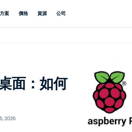
方案
價格
資源
公司
 Support
依照需求
依類型
憑證
Autonomous
Enterprise
依照行業
依照行業
分支機構
Endpoint
專業人員遠端支援
適用於企業級
遠端桌面
部落格
安全性
教育
教育
合作夥伴
Management
修補程式管理功
端支援，具備 S
漏洞與修補程式管理
案例分享
新聞稿
媒體與娛
媒體與娛
客戶
件的形式提供。
管理功能。提供 
IT 專業人員可透過即時修
Prem 選項。
選項。
補程式、自動化技術、完整
使 Intune 如虎添翼
競爭產品比較
獎項
衛生保健
MSP
的可見度和控制能力，遠端
風險與合規
資料表
零售
零售業
 遠端桌面：如何
監控、管理和保護裝置。
RDP/VPN 替代產品
示範影片
政府與公
科技
VDI / DaaS替代方案
網路研討會
建築與設
用戶端部署
金融與會
查看所有類型
查看所有
IoT 適用的遠端支援
5, 2026
現場支援
透過 RDP /SSH/VNC 進行遠