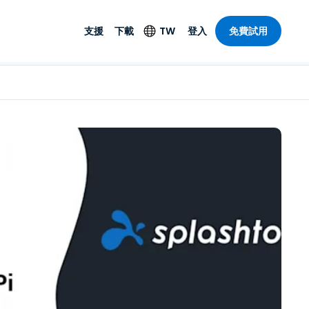
支援
下載
TW
登入
免費試用
支援
安防產品
語言
遠端存取和遠
技術支援
防毒功能
English
SO 和進階
樂
樂
系統狀態
端點偵測和回應
Deutsch
On-Prem
Foxpass Wi-Fi 存取和
Español
控制
Français
零信任安全工作區
部門
Italiano
盾牌（反詐騙）
計
Nederlands
計
Português
產業
所有產品
简体中文
繁體中文