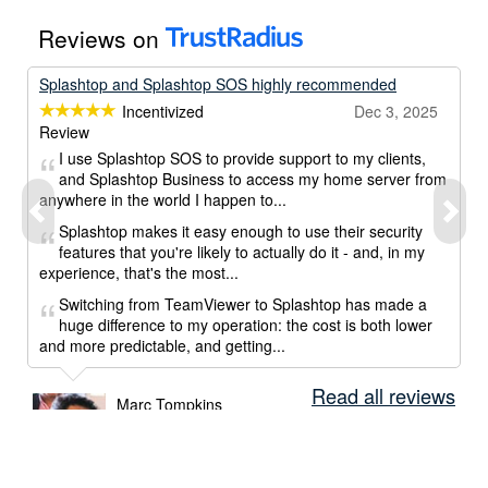
Reviews on
Splashtop and Splashtop SOS highly recommended
Incentivized
Dec 3, 2025
Review
I use Splashtop SOS to provide support to my clients,
and Splashtop Business to access my home server from
anywhere in the world I happen to...
Splashtop makes it easy enough to use their security
features that you're likely to actually do it - and, in my
experience, that's the most...
Switching from TeamViewer to Splashtop has made a
huge difference to my operation: the cost is both lower
and more predictable, and getting...
Read all reviews
Marc Tompkins
IT consultant
FSR Technologies
Computer & Network Security | 1-10 employees
Read full review