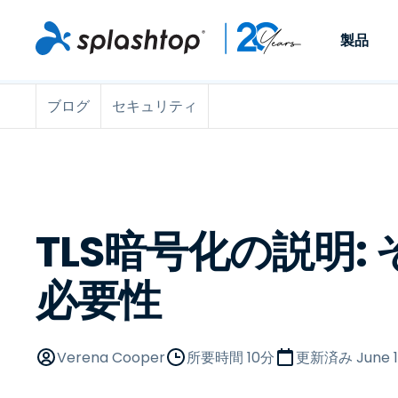
製品
ブログ
セキュリティ
Remote Access
役割別
ユースケース別
会社
Remote
個人や小規模なチームが、
ITプロフ
リモートワーク
Remote Support
会社情報
どこからでも、どのデバイ
らゆるデバ
ITサポートとヘル
エンドポイント管
キャリア
スからでも仕事用のコンピ
でサポート
ューターにアクセスできま
ます。リア
エンドポイント管
リモートアクセス
イベント
す。
チ管理はア
リティ
リモート学習
お問い合わせ
TLS暗号化の説明:
用できます
MSP
オプション
す。
OEM
必要性
すべてのユースケ
Verena Cooper
所要時間 10分
更新済み
June 