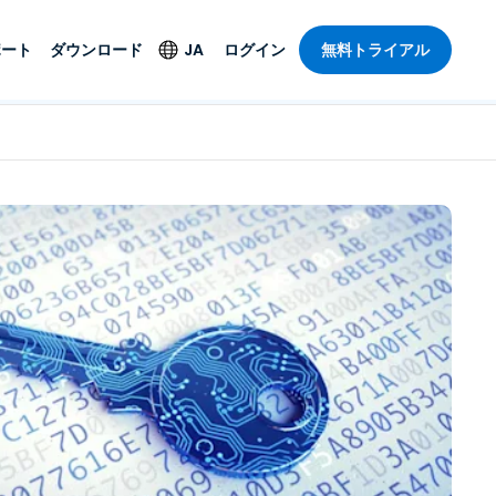
ポート
ダウンロード
JA
ログイン
無料トライアル
ト
セキュリティ製品
言語
管理操作性を
ー
ルサポート
ウイルス対策
English
ープライズグ
＆エンターテインメ
＆エンターテインメ
ステータス
エンドポイントの検出
Deutsch
ートアクセス
と対応
ポート。オン
Español
ションが利用
Foxpass Wi-Fiアクセ
Français
ス＆コントロール
ゼロトラストセキュア
Italiano
び公共部門
ジー
ワークスペース
Nederlands
クチャとデザイン
Shield（詐欺対策）
Português
業界を見る
計
简体中文
すべての製品
繁體中文