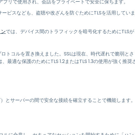
グアプリで使用され、会話をプライベートで安全に保ちます。
ービスなども、盗聴や改ざんを防ぐためにTLSを活用してい
ョン
では、デバイス間のトラフィックを暗号化するためにTLSが
（SSL）プロトコルを置き換えました。SSLは現在、時代遅れで脆弱とさ
な保護のためにTLS 1.2またはTLS 1.3の使用が強く推奨
ど）とサーバーの間で安全な接続を確立することで機能します
コルに合意し、セキュアなセッションを開始するために「ハン