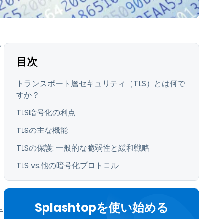
日本語
한국어
ภาษาไทย
イ
Bahasa
目次
、
タ
トランスポート層セキュリティ（TLS）とは何で
ー
業界について詳しく
すか？
TLS暗号化の利点
TLSの主な機能
TLSの保護: 一般的な脆弱性と緩和戦略
TLS vs.他の暗号化プロトコル
Splashtopを使い始める
テ