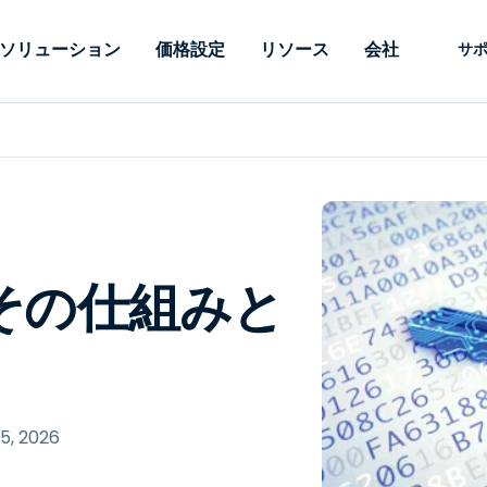
ソリューション
価格設定
リソース
会社
サ
 Support
ニーズ別
タイプ別
認証情報
Autonomous
Enterprise
業界別
業界別
関連会社
サポー
Endpoint
ェッショナルがあ
SSOと高度な
リモートデスクトップ
ブログ
セキュリティ
教育
教育
パートナ
テクニカ
Management
イスをリモート
備えたエンタ
プデスク
理
脆弱性とパッチ管理
ケーススタディ
プレス
メディア
メディア
顧客
システム
できるようにし
レードのリモ
リアルタイムのパッチ適
ント
ント
ルタイムのパッ
とリモートサ
用、自動化、完全な可視性
理とセキュ
Intuneをさらに強力に
競合他社との比較
受賞歴
ドオンとして利
プレミスオプ
と制御を提供し、ITプロフ
医療
MSP
リスクとコンプライアンス
データシート
 その仕組みと
。オンプレミス
可能です。
ェッショナルがデバイスを
小売り
小売り
が利用可能で
リモートで監視、管理、保
RDP/VPNの代替製品
デモ動画
護できるようにします。
政府およ
テクノロ
VDI/DaaSの代替製品
ウェビナー
アーキテ
オンプレミス展開
ースを見る
すべてのタイプを見る
すべての
財務・会
IoTのリモートサポート
15, 2026
フィールドサポート
RDP/SSH/VNCによるリモー