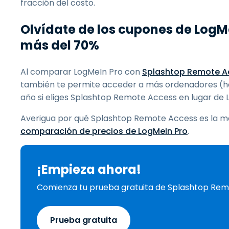
fracción del costo.
Olvídate de los cupones de LogM
más del 70%
Al comparar LogMeIn Pro con
Splashtop Remote A
también te permite acceder a más ordenadores (hast
año si eliges Splashtop Remote Access en lugar de 
Averigua por qué Splashtop Remote Access es la m
comparación de precios de LogMeIn Pro
.
¡Empieza ahora!
Comienza tu prueba gratuita de Splashtop Re
Prueba gratuita