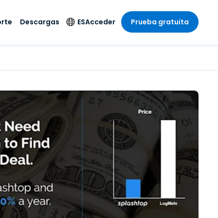
rte
Descargas
ES
Acceder
Prueba gratuita
stria
stria
s
Idioma
Productos de
seguridad
remoto de
écnico
n
n
English
ial y
Antivirus
l sistema
 entretenimiento
 entretenimiento
Deutsch
to con
Detección y
dad de
 médica
Español
respuesta de puntos
zada.
finales
 por menor
 por menor
isponible.
Français
Acceso y control de
y sector público
ía
Italiano
Wi-Fi de Foxpass
ura y Diseño
Nederlands
Espacio de trabajo
y contabilidad
seguro Zero Trust
Português
s los sectores
Shield (Antiestafa)
简体中文
繁體中文