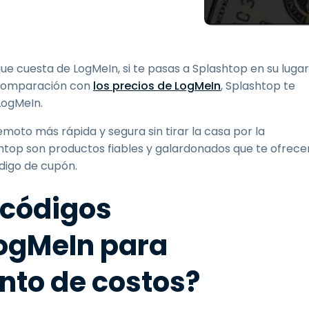
Soporte sobre el terreno
Acceso remoto a través
de RDP/SSH/VNC
Teletrabajar con Wacom
e cuesta de LogMeIn, si te pasas a Splashtop en su lugar
Acceso Remoto a
n comparación con
los precios de LogMeIn
, Splashtop te
Laboratorio
LogMeIn.
Seguridad del punto final
moto más rápida y segura sin tirar la casa por la
htop son productos fiables y galardonados que te ofrece
Explorar todas las
Explorar 
necesidades
sectores
digo de cupón.
 códigos
ogMeIn para
to de costos?