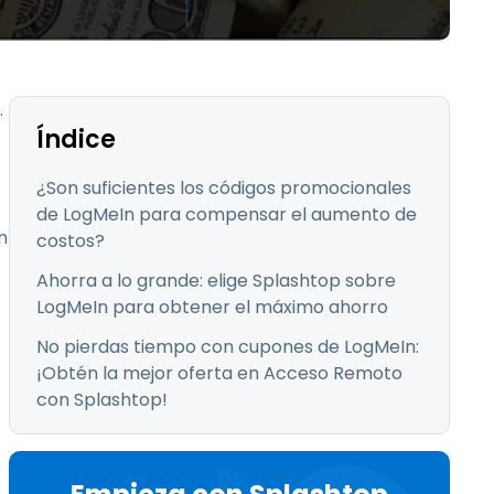
Todos los
日本語
productos
한국어
ภาษาไทย
.
Bahasa
Índice
¿Son suficientes los códigos promocionales
de LogMeIn para compensar el aumento de
n
todos los
costos?
Ahorra a lo grande: elige Splashtop sobre
LogMeIn para obtener el máximo ahorro
No pierdas tiempo con cupones de LogMeIn:
¡Obtén la mejor oferta en Acceso Remoto
con Splashtop!