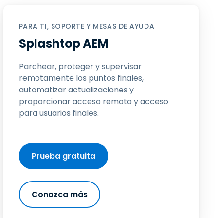
Todos los
日本語
productos
한국어
PARA TI, SOPORTE Y MESAS DE AYUDA
ภาษาไทย
Splashtop AEM
Bahasa
Parchear, proteger y supervisar
remotamente los puntos finales,
automatizar actualizaciones y
proporcionar acceso remoto y acceso
todos los
para usuarios finales.
Prueba gratuita
Conozca más