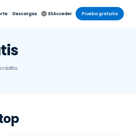
rte
Descargas
ES
Acceder
Prueba gratuita
stria
stria
s
Idioma
Productos de
tis
seguridad
remoto de
écnico
n
n
English
ial y
Antivirus
l sistema
 entretenimiento
 entretenimiento
Deutsch
to con
Detección y
dad de
crédito.
 médica
Español
respuesta de puntos
zada.
finales
 por menor
 por menor
isponible.
Français
Acceso y control de
y sector público
ía
Italiano
Wi-Fi de Foxpass
ura y Diseño
Nederlands
Espacio de trabajo
y contabilidad
seguro Zero Trust
Português
top
s los sectores
Shield (Antiestafa)
简体中文
繁體中文