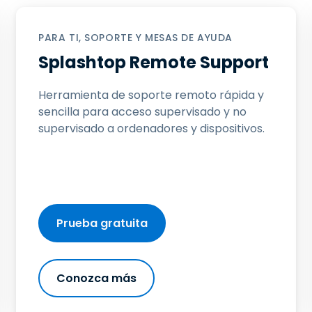
Soporte sobre el terreno
Acceso remoto a través
de RDP/SSH/VNC
PARA TI, SOPORTE Y MESAS DE AYUDA
Splashtop Remote Support
Teletrabajar con Wacom
Acceso Remoto a
Laboratorio
Herramienta de soporte remoto rápida y
sencilla para acceso supervisado y no
Seguridad del punto final
supervisado a ordenadores y dispositivos.
Explorar todas las
Explorar 
necesidades
sectores
Prueba gratuita
Conozca más