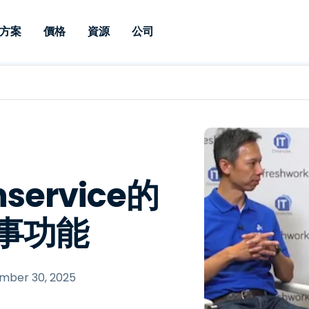
方案
價格
資源
公司
 Support
依照需求
依類型
憑證
Autonomous
Enterprise
依照行業
依照行業
分支機構
Endpoint
專業人員遠端支援
適用於企業級
遠端桌面
部落格
安全性
教育
教育
合作夥伴
Management
修補程式管理功
端支援，具備 S
漏洞與修補程式管理
案例分享
新聞稿
媒體與娛
媒體與娛
客戶
件的形式提供。
管理功能。提供 
IT 專業人員可透過即時修
Prem 選項。
選項。
補程式、自動化技術、完整
使 Intune 如虎添翼
競爭產品比較
獎項
衛生保健
MSP
的可見度和控制能力，遠端
風險與合規
資料表
零售
零售業
hservice的
監控、管理和保護裝置。
RDP/VPN 替代產品
示範影片
政府與公
科技
紀事功能
VDI / DaaS替代方案
網路研討會
建築與設
用戶端部署
金融與會
查看所有類型
查看所有
IoT 適用的遠端支援
mber 30, 2025
現場支援
透過 RDP /SSH/VNC 進行遠