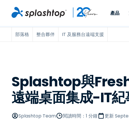
產品
部落格
整合夥伴
IT 及服務台遠端支援
Remote Access
依照角色
依使用個案
公司
Remote
可供個人和小型團隊在任何
可供 IT 
遠端工作
Remote Support
關於
地點，透過任何裝置存取其
裝置。即時
IT 支援和服務台
端點管理
人才招募
工作電腦。
能以附加元
提供 On-
端點管理與安全性
遠端存取
活動
MSPs
遠端學習
聯絡我們
Splashtop與Fres
OEM
遠端桌面集成-IT
查看所有使用案例
Splashtop Team
閱讀時間：1 分鐘
更新
Septe