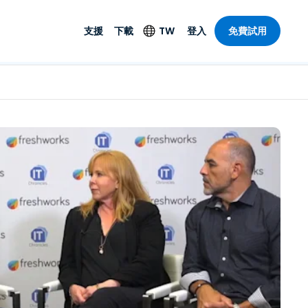
支援
下載
TW
登入
免費試用
支援
安防產品
語言
遠端存取和遠
技術支援
防毒功能
English
SO 和進階
樂
樂
系統狀態
端點偵測和回應
Deutsch
On-Prem
Foxpass Wi-Fi 存取和
Español
控制
Français
零信任安全工作區
部門
Italiano
盾牌（反詐騙）
計
Nederlands
計
Português
產業
所有產品
简体中文
繁體中文