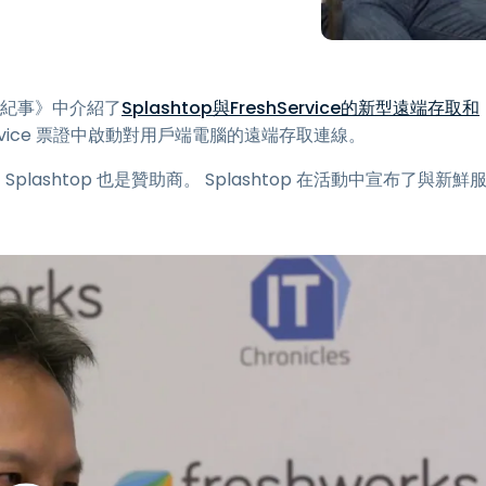
端存取
搭配 Wacom 進行遠端工作
遠端實驗室存取
《IT紀事》中介紹了
Splashtop與FreshService的新型遠端存取和
端點安全
shservice 票證中啟動對用戶端電腦的遠端存取連線。
探索所有需求
探索所有
Splashtop 也是贊助商。 Splashtop 在活動中宣布了與新鮮