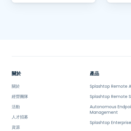
關於
產品
關於
Splashtop Remote 
經營團隊
Splashtop Remote 
活動
Autonomous Endpoi
Management
人才招募
Splashtop Enterpris
資源