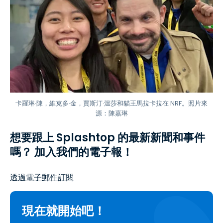
卡羅琳·陳，維克多·金，賈斯汀·溫莎和貓王馬拉卡拉在 NRF。照片來
源：陳嘉琳
想要跟上 Splashtop 的最新新聞和事件
嗎？ 加入我們的電子報！
透過電子郵件訂閱
現在就開始吧！