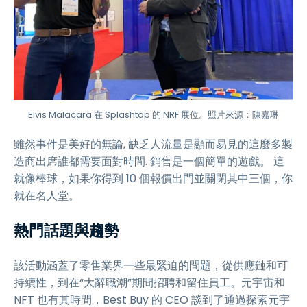
Elvis Malacara 在 Splashtop 的 NRF 展位。照片來源：陳嘉琳
雖然事件是美好的無論, 缺乏人流量是顯而易見的這麼多製
造商出席誰都需要面對時間. 銷售是一個簡單的遊戲。 這
就像棒球，如果你得到 10 個報價出門並關閉其中三個，你
就在名人堂。
熱門話題與趨勢
該活動涵蓋了零售業界一些最緊迫的問題，從供應鏈和可
持續性，到在“大辭職潮”期間招聘和留住員工。元宇宙和
NFT 也有其時間，Best Buy 的 CEO 談到了通過探索元宇