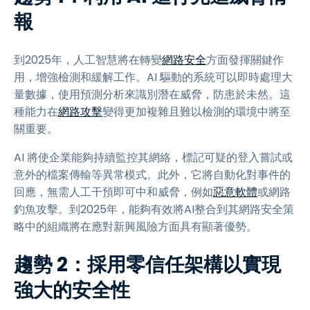
報
到2025年，人工智慧將在轉變
網路安全
方面發揮關鍵作
用，增強檢測和緩解工作。AI 驅動的系統可以即時處理大
量數據，使用預測分析來識別潛在威脅，防患於未然。這
種能力在
網路攻擊
變得更加複雜且難以檢測的環境中將至
關重要。
AI 將使企業能夠持續監控其網絡，標記可疑的登入嘗試或
意外的檔案傳輸等異常模式。此外，它將自動化對事件的
回應，無需人工干預即可中和威脅，例如
惡意軟體
或網路
釣魚攻擊。到2025年，能夠有效將AI整合到其網路安全策
略中的組織將在應對新興風險方面具有顯著優勢。
趨勢 2：採用零信任架構以實現
強大的安全性