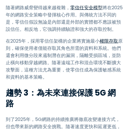
隨著網路威脅變得越來越複雜，
零信任安全模型
將在2025
年的網路安全策略中發揮核心作用。與傳統方法不同的
是，零信任假設無論是內部還是外部的實體都不應該被預
設信任。相反地，它強調持續驗證和強大的存取控制。
在2025年，採用零信任架構的企業將實施最小
權限存取
原
則，確保使用者僅能存取其角色所需的資料和系統。他們
還會利用微分段來遏制潛在的漏洞，隔離受損區域，並防
止橫向移動穿越網路。隨著遠端工作和混合環境不斷擴大
攻擊面，這種方法尤為重要，使零信任成為保護敏感系統
和資料的基本策略。
趨勢 3：為未來連接保護 5G 網
路
到了2025年，5G網路的持續推廣將徹底改變連接方式，
但也帶來新的網路安全挑戰。隨著速度更快和延遲更低，