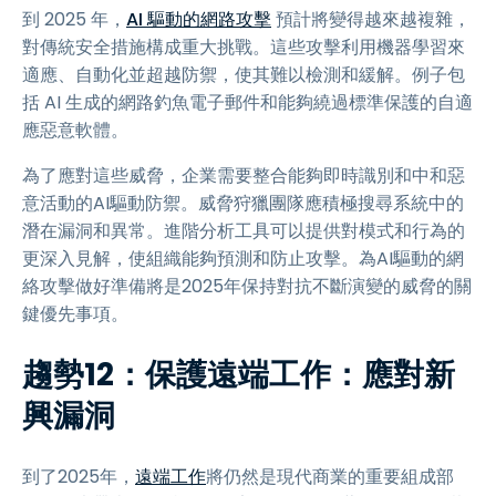
到 2025 年，
AI 驅動的網路攻擊
預計將變得越來越複雜，
對傳統安全措施構成重大挑戰。這些攻擊利用機器學習來
適應、自動化並超越防禦，使其難以檢測和緩解。例子包
括 AI 生成的網路釣魚電子郵件和能夠繞過標準保護的自適
應惡意軟體。
為了應對這些威脅，企業需要整合能夠即時識別和中和惡
意活動的AI驅動防禦。威脅狩獵團隊應積極搜尋系統中的
潛在漏洞和異常。進階分析工具可以提供對模式和行為的
更深入見解，使組織能夠預測和防止攻擊。為AI驅動的網
絡攻擊做好準備將是2025年保持對抗不斷演變的威脅的關
鍵優先事項。
趨勢12：保護遠端工作：應對新
興漏洞
到了2025年，
遠端工作
將仍然是現代商業的重要組成部