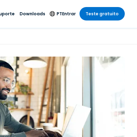
uporte
Downloads
PT
Entrar
Teste gratuito
r
r
s
te
Produtos de
Idioma
Segurança
remoto de
o
o
e técnico
English
rial e
Antivírus
Entretenimento
Entretenimento
 do Sistema
Deutsch
oto com
Detecção e
dade de
Español
Resposta de
to
Endpoint
pção On-
Français
el.
Foxpass Acesso e
e Sector Público
ia
Italiano
Controle Wi-Fi
ra e Design
Nederlands
Espaço de Trabalho
dade e Finanças
Seguro Zero Trust
Português
s os Setores
Shield (Anti-fraude)
简体中文
繁體中文