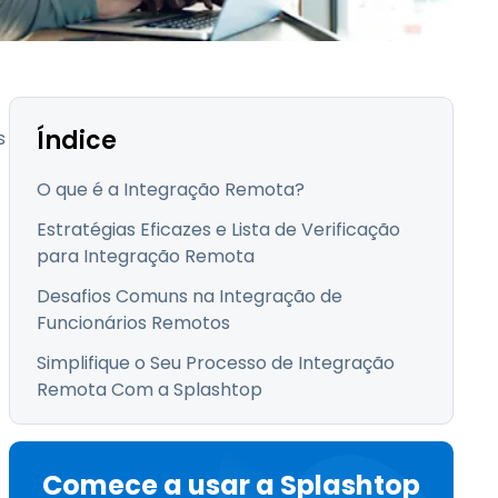
Todos os Produtos
日本語
한국어
ภาษาไทย
Bahasa
Índice
s
O que é a Integração Remota?
Estratégias Eficazes e Lista de Verificação
todas as
para Integração Remota
s
Desafios Comuns na Integração de
Funcionários Remotos
Simplifique o Seu Processo de Integração
Remota Com a Splashtop
Comece a usar a Splashtop