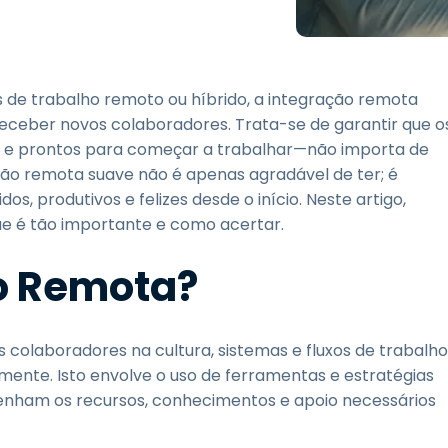
Suporte de Campo
Acesso Remoto via
RDP/SSH/VNC
Trabalho à Distância com
e trabalho remoto ou híbrido, a integração remota
a Wacom
eceber novos colaboradores. Trata-se de garantir que o
Laboratórios Remotos
s e prontos para começar a trabalhar—não importa de
Segurança de Endpoint
ão remota suave não é apenas agradável de ter; é
, produtivos e felizes desde o início. Neste artigo,
Explore Todas as
Explore 
ue é tão importante e como acertar.
Necessidades
indústria
ão Remota?
 colaboradores na cultura, sistemas e fluxos de trabalho
nte. Isto envolve o uso de ferramentas e estratégias
 tenham os recursos, conhecimentos e apoio necessários