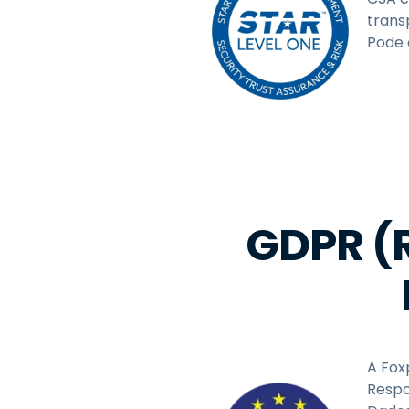
trans
Pode 
GDPR (
A Fox
Respo