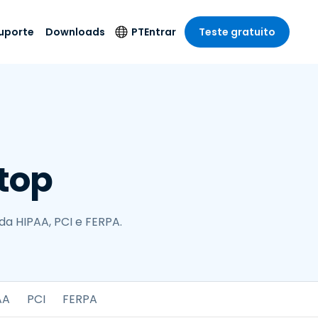
uporte
Downloads
PT
Entrar
Teste gratuito
r
r
s
te
Produtos de
Idioma
Segurança
remoto de
o
o
e técnico
English
rial e
Antivírus
Entretenimento
Entretenimento
 do Sistema
Deutsch
oto com
Detecção e
dade de
top
Español
Resposta de
to
Endpoint
pção On-
Français
el.
Foxpass Acesso e
e Sector Público
ia
Italiano
Controle Wi-Fi
a HIPAA, PCI e FERPA.
ra e Design
Nederlands
Espaço de Trabalho
dade e Finanças
Seguro Zero Trust
Português
s os Setores
Shield (Anti-fraude)
简体中文
AA
PCI
FERPA
繁體中文