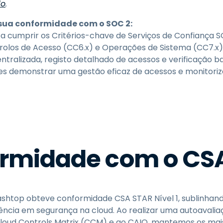
do
.
sua conformidade com o SOC 2:
s a cumprir os Critérios-chave de Serviços de Confiança
olos de Acesso (CC6.x) e Operações de Sistema (CC7.x)
ntralizada, registo detalhado de acessos e verificação b
es demonstrar uma gestão eficaz de acessos e monitoriz
rmidade com o CS
ashtop obteve conformidade CSA STAR Nível 1, sublinhan
ência em segurança na cloud. Ao realizar uma autoavalia
loud Controls Matrix (CCM) e ao CAIQ, mantemos os mai