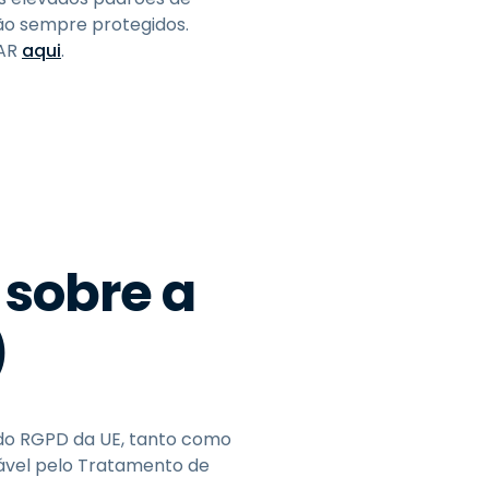
tão sempre protegidos.
TAR
aqui
.
sobre a
)
 do RGPD da UE, tanto como
vel pelo Tratamento de