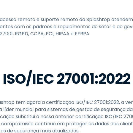
Suporte de Campo
Acesso Remoto via
RDP/SSH/VNC
 acesso remoto e suporte remoto da Splashtop atendem
Trabalho à Distância com
ientes com os padrões e regulamentos do setor e do gov
a Wacom
27001, RGPD, CCPA, PCI, HIPAA e FERPA.
Laboratórios Remotos
Segurança de Endpoint
Explore Todas as
Explore 
Necessidades
indústria
ISO/IEC 27001:2022
ashtop tem agora a certificação ISO/IEC 27001:2022, a ve
 líder mundial para sistemas de gestão de segurança da
ficação substitui a nossa anterior certificação ISO/IEC 27
 compromisso contínuo em proteger os dados dos clien
cas de segurança mais atualizadas.