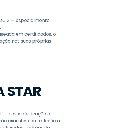
 SOC 2 — especialmente
.
aseada em certificados, o
ação nas suas próprias
A STAR
do a nossa dedicação à
ção exaustiva em relação à
s elevados padrões de