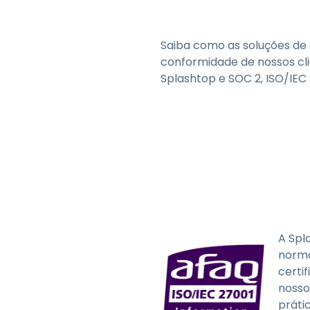
Saiba como as soluções de
conformidade de nossos cl
Splashtop e SOC 2, ISO/IEC 
A Spl
norma
certi
nosso
práti