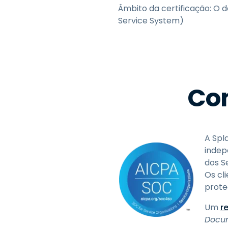
Âmbito da certificação: O
Service System)
Co
A Spl
indep
dos S
Os cl
prote
Um
r
Docum