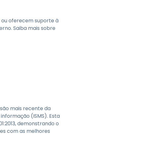
Todos os Produtos
日本語
한국어
 ou oferecem suporte à
ภาษาไทย
erno. Saiba mais sobre
Bahasa
todas as
s
rsão mais recente da
 informação (ISMS). Esta
001:2013, demonstrando o
tes com as melhores