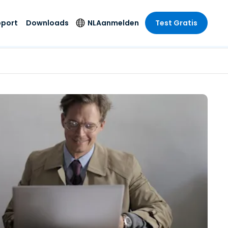
pport
Downloads
NL
Aanmelden
Test Gratis
 branche
 branche
Securityproducten
Taal
e remote
ondersteuning
s
s
Antivirus
English
mote
us
Entertainment
Entertainment
Endpointdetectie en
Deutsch
SSO en
-respons
e
idszorg
Español
id. On-
Foxpass Wifi Access
del
del
Français
& Control
& Publieke
gie
Zero Trust Secure
Italiano
Workspace
Nederlands
uur & Design
Shield (Anti-
Português
oplichting)
n & Accounting
le bedrijfstakken
简体中文
Alle producten
繁體中文