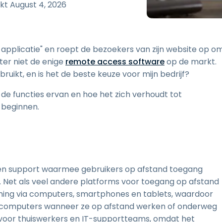
Ondersteuning op locatie
rkt
August 4, 2026
Remote access via
RDP/SSH/VNC
Op afstand werken met
applicatie" en roept de bezoekers van zijn website op o
Wacom
ter niet de enige
remote access software
op de markt.
Toegang op afstand voor
uikt, en is het de beste keuze voor mijn bedrijf?
Labo's
Endpoint-beveiliging
 de functies ervan en hoe het zich verhoudt tot
 beginnen.
Ontdek alle behoeften
Ontdek a
 en support waarmee gebruikers op afstand toegang
. Net als veel andere platforms voor toegang op afstand
ning via computers, smartphones en tablets, waardoor
kcomputers wanneer ze op afstand werken of onderweg
n voor thuiswerkers en IT-supportteams, omdat het