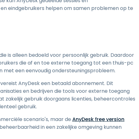
case kan AnyDesk gedeelde sessies en
i en eindgebruikers helpen om samen problemen op te
die is alleen bedoeld voor persoonlijk gebruik. Daardoor
bruikers die af en toe externe toegang tot een thuis-pc
lpen met een eenvoudig ondersteuningsprobleem.
k vereist AnyDesk een betaald abonnement. Dit
anisaties en bedrijven die tools voor externe toegang
zakelijk gebruik doorgaans licenties, beheercontroles
denteel gebruik.
ommerciële scenario's, maar de
AnyDesk free version
beheerbaarheid in een zakelijke omgeving kunnen