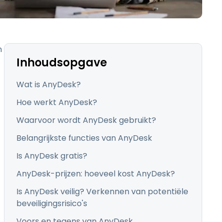
日本語
한국어
ภาษาไทย
m
Bahasa
Inhoudsopgave
Wat is AnyDesk?
Hoe werkt AnyDesk?
lle sectoren
Waarvoor wordt AnyDesk gebruikt?
Belangrijkste functies van AnyDesk
Is AnyDesk gratis?
AnyDesk-prijzen: hoeveel kost AnyDesk?
Is AnyDesk veilig? Verkennen van potentiële
beveiligingsrisico's
Voors en tegens van AnyDesk