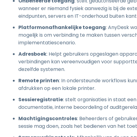
Onbeheerde toegang
: stelt geautoriseerde ge
wanneer er niemand fysiek aanwezig is bij de ex
eindpunten, servers en IT-onderhoud buiten kant
Platformonafhankelijke toegang
: AnyDesk wo
mogelijk is om verbinding te maken tussen versch
implementatiescenario.
Adresboek
: Helpt gebruikers opgeslagen appar
verbindingen kan vereenvoudigen voor supportte
dezelfde systemen.
Remote printen
: In ondersteunde workflows ku
afdrukken op een lokale printer.
Sessieregistratie
: stelt organisaties in staat ee
documentatie, interne beoordeling of auditgerel
Machtigingscontroles
: Beheerders of gebruike
sessie mag doen, zoals het bedienen van het toe