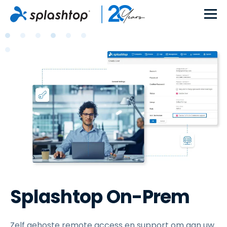
Splashtop On-Prem
Zelf gehoste remote access en support om aan uw