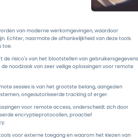
Ondersteuning op locatie
Remote access via
RDP/SSH/VNC
Op afstand werken met
eworden van moderne werkomgevingen, waardoor
Wacom
jn. Echter, naarmate de afhankelijkheid van deze tools
Toegang op afstand voor
 toe.
Labo's
Endpoint-beveiliging
 de risico's van het blootstellen van gebruikersgegevens
t de noodzaak van zeer veilige oplossingen voor remote
Ontdek alle behoeften
Ontdek a
mote sessies is van het grootste belang, aangezien
stemen, ongeautoriseerde tracking of erger.
ssingen voor remote access, onderscheidt zich door
eerde encryptieprotocollen, proactief
cy.
in tools voor externe toegang en waarom het kiezen van