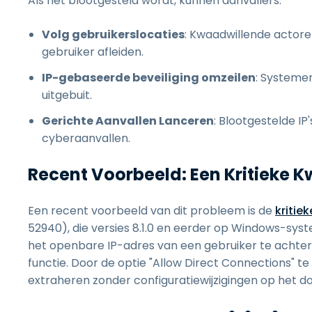
Als het blootgesteld wordt, kunnen aanvallers:
Volg gebruikerslocaties
: Kwaadwillende actore
gebruiker afleiden.
IP-gebaseerde beveiliging omzeilen
: Systeme
uitgebuit.
Gerichte Aanvallen Lanceren
: Blootgestelde IP
cyberaanvallen.
Recent Voorbeeld: Een Kritieke 
Een recent voorbeeld van dit probleem is de
kritie
52940), die versies 8.1.0 en eerder op Windows-syst
het openbare IP-adres van een gebruiker te achterh
functie. Door de optie "Allow Direct Connections" 
extraheren zonder configuratiewijzigingen op het d