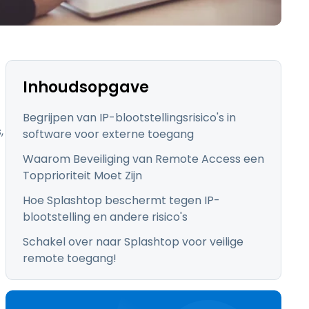
日本語
한국어
ภาษาไทย
Bahasa
Inhoudsopgave
Begrijpen van IP-blootstellingsrisico's in
,
software voor externe toegang
Waarom Beveiliging van Remote Access een
lle sectoren
Topprioriteit Moet Zijn
Hoe Splashtop beschermt tegen IP-
blootstelling en andere risico's
Schakel over naar Splashtop voor veilige
remote toegang!