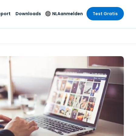
pport
Downloads
NL
Aanmelden
Test Gratis
 branche
 branche
Securityproducten
Taal
e remote
ondersteuning
s
s
Antivirus
English
mote
us
Entertainment
Entertainment
Endpointdetectie en
Deutsch
SSO en
-respons
e
idszorg
Español
id. On-
Foxpass Wifi Access
del
del
Français
& Control
& Publieke
gie
Zero Trust Secure
Italiano
Workspace
Nederlands
uur & Design
Shield (Anti-
Português
oplichting)
n & Accounting
le bedrijfstakken
简体中文
Alle producten
繁體中文