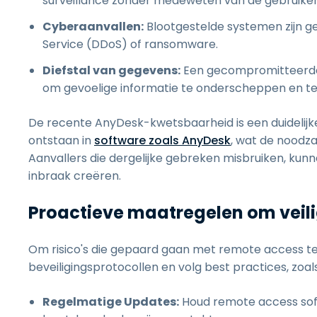
surveillance zonder medeweten van de gebruiker
Cyberaanvallen:
Blootgestelde systemen zijn gev
Service (DDoS) of ransomware.
Diefstal van gegevens:
Een gecompromitteerde v
om gevoelige informatie te onderscheppen en te 
De recente AnyDesk-kwetsbaarheid is een duidelijke 
ontstaan in
software zoals AnyDesk
, wat de noodz
Aanvallers die dergelijke gebreken misbruiken, kun
inbraak creëren.
Proactieve maatregelen om veilig
Om risico's die gepaard gaan met remote access te 
beveiligingsprotocollen en volg best practices, zoals
Regelmatige Updates:
Houd remote access sof