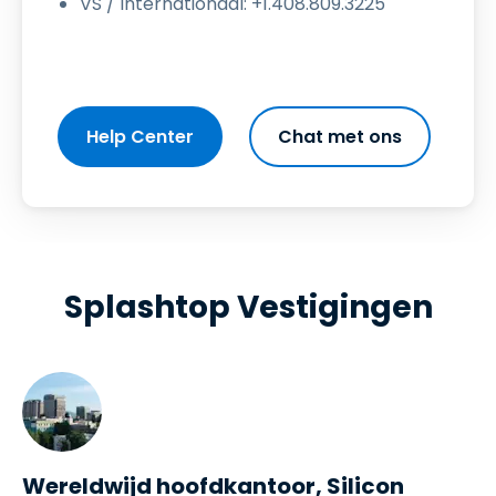
VS / Internationaal: +1.408.809.3225
Help Center
Chat met ons
Splashtop Vestigingen
Wereldwijd hoofdkantoor, Silicon