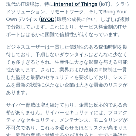
現代のIT環境は、特に
Internet of Things
(IoT)、クラウ
ドソリューション、リモートワーク、そしてBring Your
Own デバイス (
BYOD
)環境の成長に伴い、しばしば複雑
で分散しています。これにより、サービス料金制のITサ
ポートははるかに困難で信頼性が低くなっています。
ビジネスユーザーは一貫した信頼性のある稼働時間を期
待しており、予期しないダウンタイムはどんなに少なく
ても多すぎるとされ、生産性に大きな影響を与える可能
性があります。さらに、業界および政府のIT規制は一貫
した監視と最新のセキュリティを要求しており、システ
ムを最新の状態に保たない企業は大きな罰金のリスクが
あります。
サイバー脅威は増え続けており、企業は反応的である余
裕がありません。サイバーセキュリティには、プロアク
ティブなセキュリティ、メンテナンス、モニタリングが
不可欠であり、これらを遅らせるほどリスクが高まりま
す。問題や脅威に対処するのが遅れると、すでに手遅れ