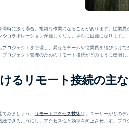
トアクセス
Wacomでリモートワーク
リモートラボアクセス
を同時に扱う場合、複雑な作業になることがあります。従業員
エンドポイントセキュリティ
ンやコラボレーションが難しくなり、さらに困難になります。
すべてのニーズについて詳し
もプロジェクトを管理し、異なるチームや従業員を結びつけて
く
すべての
、プロジェクト管理のためのリモート接続がどのように機能し
けるリモート接続の主な
見てみましょう。
リモートアクセス技術
は、ユーザーがどのデ
接続できるようにし、アクセス性と効率を向上させます。プロ