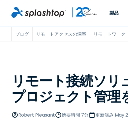
製品
ブログ
リモートアクセスの洞察
リモートワーク
Remote Access
役割別
ユースケース別
会社
Remote
個人や小規模なチームが、
ITプロフ
リモートワーク
Remote Support
会社情報
どこからでも、どのデバイ
らゆるデバ
ITサポートとヘル
エンドポイント管
キャリア
スからでも仕事用のコンピ
でサポート
ューターにアクセスできま
ます。リア
エンドポイント管
リモートアクセス
イベント
す。
チ管理はア
リティ
リモート学習
お問い合わせ
リモート接続ソリ
用できます
MSP
オプション
す。
OEM
プロジェクト管理
すべてのユースケ
Robert Pleasant
所要時間 7分
更新済み
May 2