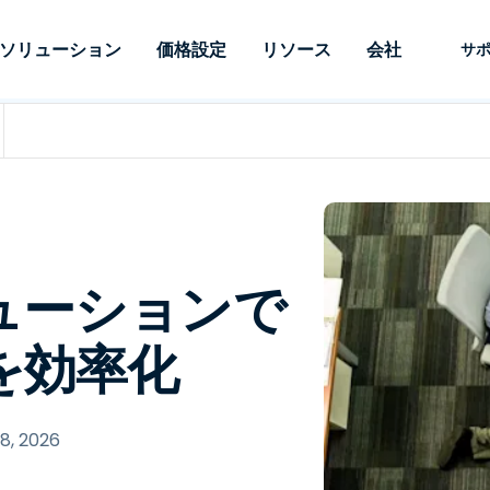
ソリューション
価格設定
リソース
会社
サ
 Support
ニーズ別
タイプ別
認証情報
Autonomous
Enterprise
業界別
業界別
関連会社
サポー
Endpoint
ェッショナルがあ
SSOと高度な
リモートデスクトップ
ブログ
セキュリティ
教育
教育
パートナ
テクニカ
Management
イスをリモート
備えたエンタ
プデスク
理
脆弱性とパッチ管理
ケーススタディ
プレス
メディア
メディア
顧客
システム
できるようにし
レードのリモ
リアルタイムのパッチ適
ント
ント
ルタイムのパッ
とリモートサ
用、自動化、完全な可視性
理とセキュ
Intuneをさらに強力に
競合他社との比較
受賞歴
ドオンとして利
プレミスオプ
と制御を提供し、ITプロフ
医療
MSP
リスクとコンプライアンス
データシート
ューションで
。オンプレミス
可能です。
ェッショナルがデバイスを
小売り
小売り
が利用可能で
リモートで監視、管理、保
RDP/VPNの代替製品
デモ動画
護できるようにします。
政府およ
テクノロ
を効率化
VDI/DaaSの代替製品
ウェビナー
アーキテ
オンプレミス展開
ースを見る
すべてのタイプを見る
すべての
財務・会
IoTのリモートサポート
8, 2026
フィールドサポート
RDP/SSH/VNCによるリモー