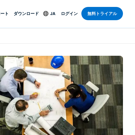
ポート
ダウンロード
JA
ログイン
無料トライアル
ト
セキュリティ製品
言語
管理操作性を
ー
ルサポート
ウイルス対策
English
ープライズグ
＆エンターテインメ
＆エンターテインメ
ステータス
エンドポイントの検出
Deutsch
ートアクセス
と対応
ポート。オン
Español
ションが利用
Foxpass Wi-Fiアクセ
Français
ス＆コントロール
ゼロトラストセキュア
Italiano
び公共部門
ジー
ワークスペース
Nederlands
クチャとデザイン
Shield（詐欺対策）
Português
業界を見る
計
简体中文
すべての製品
繁體中文