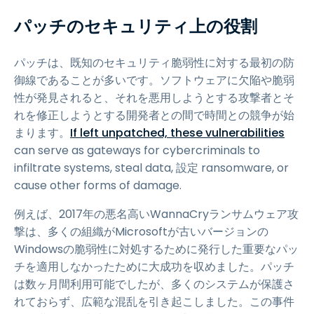
パッチのセキュリティ上の役割
パッチは、既知のセキュリティ脆弱性に対する最初の防
御線であることが多いです。ソフトウェアに欠陥や脆弱
性が発見されると、それを悪用しようとする攻撃者とそ
れを修正しようとする開発者との間で時間との競争が始
まります。
If left unpatched, these vulnerabilities
can serve as gateways for cybercriminals to
infiltrate systems, steal data, 設定 ransomware, or
cause other forms of damage.
例えば、2017年の悪名高いWannaCryランサムウェア攻
撃は、多くの組織がMicrosoftが古いバージョンの
Windowsの脆弱性に対処するために発行した重要なパッ
チを適用しなかったために大成功を収めました。パッチ
は数ヶ月間利用可能でしたが、多くのシステムが保護さ
れておらず、広範な混乱を引き起こしました。この事件