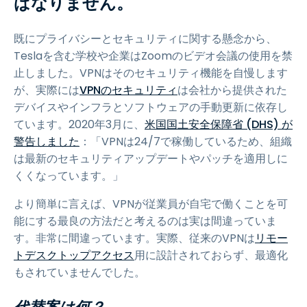
ばなりません。
既にプライバシーとセキュリティに関する懸念から、
Teslaを含む学校や企業はZoomのビデオ会議の使用を禁
止しました。VPNはそのセキュリティ機能を自慢します
が、実際には
VPNのセキュリティ
は会社から提供された
デバイスやインフラとソフトウェアの手動更新に依存し
ています。2020年3月に、
米国国土安全保障省 (DHS) が
警告しました
：「VPNは24/7で稼働しているため、組織
は最新のセキュリティアップデートやパッチを適用しに
くくなっています。」
より簡単に言えば、VPNが従業員が自宅で働くことを可
能にする最良の方法だと考えるのは実は間違っていま
す。非常に間違っています。実際、従来のVPNは
リモー
トデスクトップアクセス
用に設計されておらず、最適化
もされていませんでした。