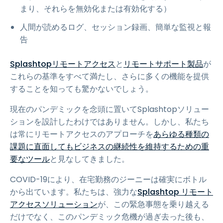
まり、それらを無効化または有効化する）
人間が読めるログ、セッション録画、簡単な監視と報
告
Splashtopリモートアクセス
と
リモートサポート製品
が
これらの基準をすべて満たし、さらに多くの機能を提供
することを知っても驚かないでしょう。
現在のパンデミックを念頭に置いてSplashtopソリュー
ションを設計したわけではありません。しかし、私たち
は常にリモートアクセスのアプローチを
あらゆる種類の
課題に直面してもビジネスの継続性を維持するための重
要なツール
と見なしてきました。
COVID-19により、在宅勤務のジーニーは確実にボトル
から出ています。私たちは、強力な
Splashtop リモート
アクセスソリューション
が、この緊急事態を乗り越える
だけでなく、このパンデミック危機が過ぎ去った後も、