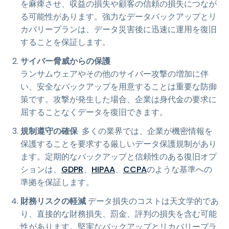
を麻痺させ、収益の損失や顧客の信頼の損失につなが
る可能性があります。強力なデータバックアップとリ
カバリープランは、データ災害後に迅速に運用を復旧
することを保証します。
サイバー脅威からの保護
ランサムウェアやその他のサイバー攻撃の増加に伴
い、安全なバックアップを用意することは重要な防御
策です。攻撃が発生した場合、企業は身代金の要求に
屈することなくデータを復旧できます。
規制遵守の確保
多くの業界では、企業が機密情報を
保護することを要求する厳しいデータ保護規制があり
ます。定期的なバックアップと信頼性のある復旧オプ
ションは、
GDPR
、
HIPAA
、
CCPA
のような基準への
準拠を保証します。
財務リスクの軽減
データ損失のコストは天文学的であ
り、直接的な財務損失、罰金、評判の損失を含む可能
性があります。堅実なバックアップとリカバリープラ