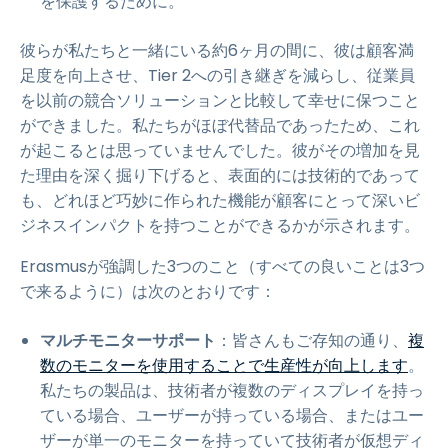
を保護するために。
彼らが私たちと一緒にいる約6ヶ月の間に、彼は顧客満
足度を向上させ、Tier 2への引き継ぎを減らし、従業員
を以前の競合ソリューションと比較して幸せに保つこと
ができました。私たちがほぼ代替品であったため、これ
が起こるとは思っていませんでした。彼がその増加を見
た理由を深く掘り下げると、表面的には技術的であって
も、どれほど巧妙に作られた機能が顧客にとって深いビ
ジネスインパクトを持つことができるかが示されます。
Erasmusが強調した3つのこと（すべての良いことは3つ
で来るように）は次のとおりです：
マルチモニターサポート
：皆さんもご存知の通り、
複
数のモニターを使用することで生産性が向上します
。
私たちの製品は、技術者が複数のディスプレイを持っ
ている場合、ユーザーが持っている場合、またはユー
ザーが単一のモニターを持っていて技術者が仮想ディ