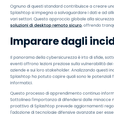
Ognuno di questi standard contribuisce a creare una 
Splashtop si impegna a salvaguardare i dati e ad allin
vari settori. Questo approccio globale alla sicurezz
soluzioni di desktop remoto sicuro
, offrendo tranqui
Imparare dagli incid
Il panorama della cybersicurezza è irto di sfide, sott
eventi offrono lezioni preziose sulla vulnerabilità dei s
aziende e sui loro stakeholder. Analizzando questi incid
Splashtop ha potuto capire quali sono le potenziali fal
informatici.
Questo processo di apprendimento continuo informa l
Sottolinea l'importanza di difendersi dalle minacce n
proattivo di Splashtop prevede aggiornamenti regolar
l'adozione di tecnologie difensive avanzate per esse