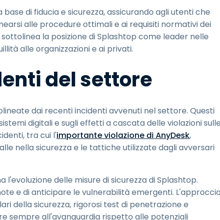
base di fiducia e sicurezza, assicurando agli utenti che
earsi alle procedure ottimali e ai requisiti normativi dei
a sottolinea la posizione di Splashtop come leader nelle
llità alle organizzazioni e ai privati.
enti del settore
olineate dai recenti incidenti avvenuti nel settore. Questi
istemi digitali e sugli effetti a cascata delle violazioni sull
enti, tra cui l'
importante violazione di AnyDesk
,
le nella sicurezza e le tattiche utilizzate dagli avversari
'evoluzione delle misure di sicurezza di Splashtop.
ote e di anticipare le vulnerabilità emergenti. L'approcci
i della sicurezza, rigorosi test di penetrazione e
re sempre all'avanguardia rispetto alle potenziali