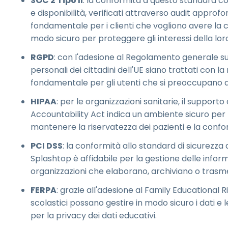
SOC 2 Tipo II
: la conformità a questo standard co
e disponibilità, verificati attraverso audit approfond
fondamentale per i clienti che vogliono avere la cer
modo sicuro per proteggere gli interessi della loro
RGPD
: con l'adesione al Regolamento generale sul
personali dei cittadini dell'UE siano trattati con
fondamentale per gli utenti che si preoccupano dell
HIPAA
: per le organizzazioni sanitarie, il support
Accountability Act indica un ambiente sicuro per 
mantenere la riservatezza dei pazienti e la confor
PCI DSS
: la conformità allo standard di sicurezza
Splashtop è affidabile per la gestione delle inform
organizzazioni che elaborano, archiviano o trasmet
FERPA
: grazie all'adesione al Family Educational R
scolastici possano gestire in modo sicuro i dati e 
per la privacy dei dati educativi.