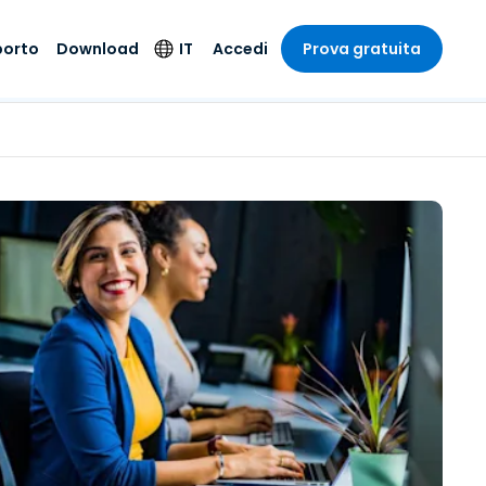
porto
Download
IT
Accedi
Prova gratuita
stria
stria
to
Prodotti per la
Lingua
sicurezza
o e un
e
e
o tecnico
English
oto di
Antivirus
intrattenimento
intrattenimento
l sistema
Deutsch
ale con
Rilevamento degli
ità
a sanitaria
Español
endpoint e risposta
zione on-
ibile.
Français
Accesso e controllo
Wi-Fi Foxpass
ubblico e
ia
Italiano
ivo
Spazio di lavoro
Nederlands
sicuro Zero Trust
ura e Design
Português
Shield (Anti-scam)
 contabilità
 i settori
简体中文
繁體中文
Tutti i prodotti