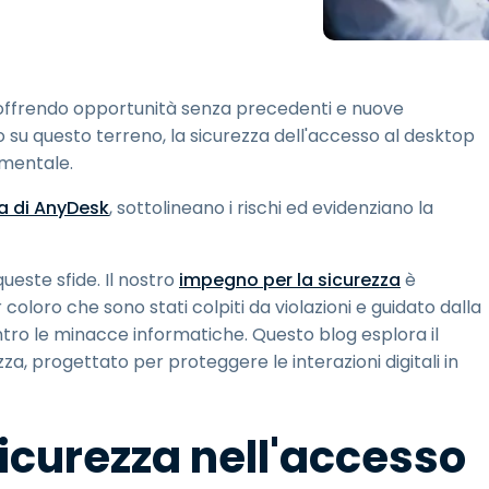
Supporto sul campo
Accesso remoto tramite
RDP/SSH/VNC
Lavoro a distanza con
 offrendo opportunità senza precedenti e nuove
Wacom
no su questo terreno, la sicurezza dell'accesso al desktop
Accesso remoto al
mentale.
laboratorio
Sicurezza degli endpoint
za di AnyDesk
, sottolineano i rischi ed evidenziano la
Esplora tutte le esigenze
Esplora tu
ueste sfide. Il nostro
impegno per la sicurezza
è
oloro che sono stati colpiti da violazioni e guidato dalla
ontro le minacce informatiche. Questo blog esplora il
za, progettato per proteggere le interazioni digitali in
icurezza nell'accesso