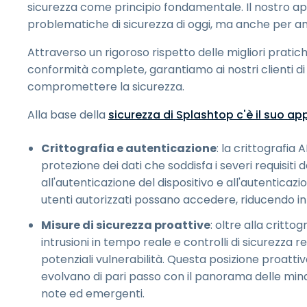
sicurezza come principio fondamentale. Il nostro ap
problematiche di sicurezza di oggi, ma anche per an
Attraverso un rigoroso rispetto delle migliori pratic
conformità complete, garantiamo ai nostri clienti di
compromettere la sicurezza.
Alla base della
sicurezza di Splashtop c'è il suo app
Crittografia e autenticazione
: la crittografia
protezione dei dati che soddisfa i severi requisiti de
all'autenticazione del dispositivo e all'autenticaz
utenti autorizzati possano accedere, riducendo in mo
Misure di sicurezza proattive
: oltre alla critt
intrusioni in tempo reale e controlli di sicurezza 
potenziali vulnerabilità. Questa posizione proattiv
evolvano di pari passo con il panorama delle min
note ed emergenti.