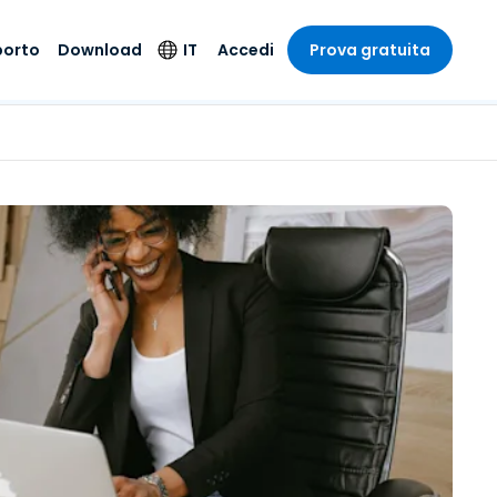
porto
Download
IT
Accedi
Prova gratuita
stria
stria
to
Prodotti per la
Lingua
sicurezza
o e un
e
e
o tecnico
English
oto di
Antivirus
intrattenimento
intrattenimento
l sistema
Deutsch
ale con
Rilevamento degli
ità
a sanitaria
Español
endpoint e risposta
zione on-
ibile.
Français
Accesso e controllo
Wi-Fi Foxpass
ubblico e
ia
Italiano
ivo
Spazio di lavoro
Nederlands
sicuro Zero Trust
ura e Design
Português
Shield (Anti-scam)
 contabilità
 i settori
简体中文
繁體中文
Tutti i prodotti