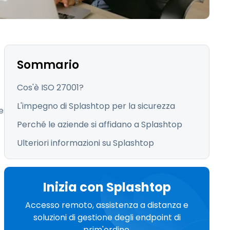
日本語
한국어
ภาษาไทย
Bahasa
Sommario
Cos'è ISO 27001?
L'impegno di Splashtop per la sicurezza
e
tti i settori
Perché le aziende si affidano a Splashtop
Ulteriori informazioni su Splashtop
Inizia con Splashtop
Accesso remoto, assistenza a distanza e
soluzioni di gestione degli endpoint di
prim'ordine.