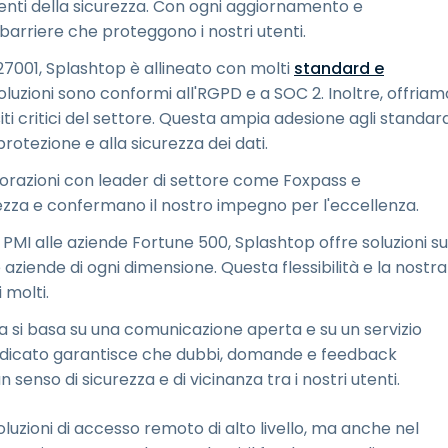
menti della sicurezza. Con ogni aggiornamento e
 barriere che proteggono i nostri utenti.
27001, Splashtop è allineato con molti
standard e
soluzioni sono conformi all'RGPD e a SOC 2. Inoltre, offriam
iti critici del settore. Questa ampia adesione agli standar
protezione e alla sicurezza dei dati.
borazioni con leader di settore come Foxpass e
ezza e confermano il nostro impegno per l'eccellenza.
 PMI alle aziende Fortune 500, Splashtop offre soluzioni su
aziende di ogni dimensione. Questa flessibilità e la nostra
 molti.
ia si basa su una comunicazione aperta e su un servizio
 dedicato garantisce che dubbi, domande e feedback
nso di sicurezza e di vicinanza tra i nostri utenti.
soluzioni di accesso remoto di alto livello, ma anche nel