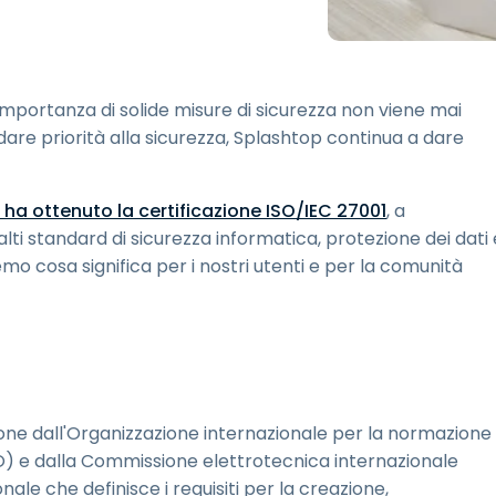
Supporto sul campo
Accesso remoto tramite
RDP/SSH/VNC
Lavoro a distanza con
'importanza di solide misure di sicurezza non viene mai
Wacom
re priorità alla sicurezza, Splashtop continua a dare
Accesso remoto al
laboratorio
Sicurezza degli endpoint
ha ottenuto la certificazione ISO/IEC 27001
, a
lti standard di sicurezza informatica, protezione dei dati 
Esplora tutte le esigenze
Esplora tu
mo cosa significa per i nostri utenti e per la comunità
zione dall'Organizzazione internazionale per la normazione
SO) e dalla Commissione elettrotecnica internazionale
nale che definisce i requisiti per la creazione,