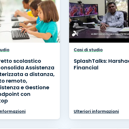
tudio
Casi di studio
retto scolastico
SplashTalks: Harsha
consolida Assistenza
Financial
erizzata a distanza,
to remoto,
istenza e Gestione
ndpoint con
top
 informazioni
Ulteriori informazioni