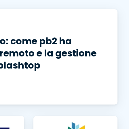
日本語
한국어
ภาษาไทย
Bahasa
so: come pb2 ha
 remoto e la gestione
Splashtop
tti i settori