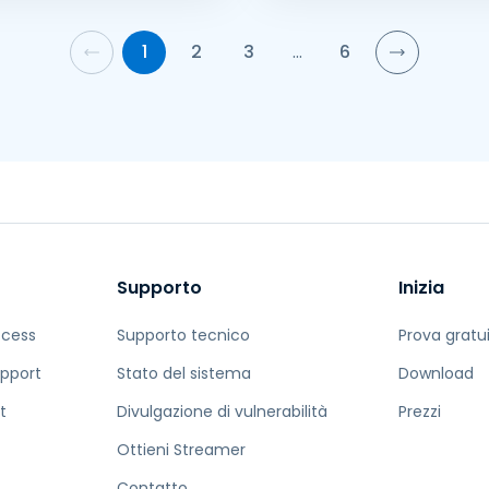
1
2
3
…
6
Supporto
Inizia
ccess
Supporto tecnico
Prova gratu
pport
Stato del sistema
Download
t
Divulgazione di vulnerabilità
Prezzi
Ottieni Streamer
Contatto