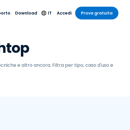
porto
Download
IT
Accedi
Prova gratuita
stria
stria
to
Prodotti per la
Lingua
shtop
sicurezza
o e un
e
e
o tecnico
English
oto di
Antivirus
intrattenimento
intrattenimento
l sistema
Deutsch
ale con
Rilevamento degli
ità
cniche e altro ancora. Filtra per tipo, caso d'uso e
a sanitaria
Español
endpoint e risposta
zione on-
ibile.
Français
Accesso e controllo
Wi-Fi Foxpass
ubblico e
ia
Italiano
ivo
Spazio di lavoro
Nederlands
sicuro Zero Trust
ura e Design
Português
Shield (Anti-scam)
 contabilità
 i settori
简体中文
繁體中文
Tutti i prodotti