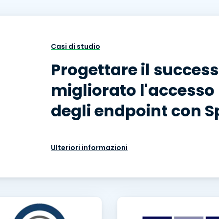
Supporto sul campo
Accesso remoto tramite
RDP/SSH/VNC
Lavoro a distanza con
Casi di studio
Wacom
Progettare il succes
Accesso remoto al
laboratorio
migliorato l'accesso
Sicurezza degli endpoint
degli endpoint con 
Esplora tutte le esigenze
Esplora tu
Ulteriori informazioni