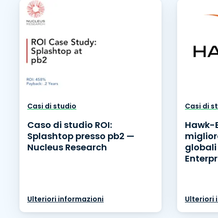
Casi di studio
Casi di s
Caso di studio ROI:
Hawk-E
Splashtop presso pb2 —
miglior
Nucleus Research
globali
Enterpr
Ulteriori informazioni
Ulteriori