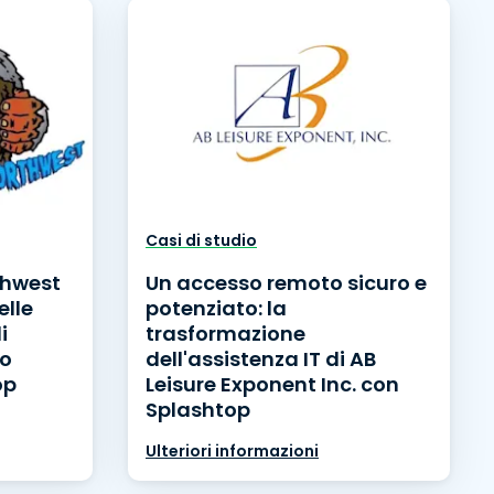
Casi di studio
thwest
Un accesso remoto sicuro e
elle
potenziato: la
i
trasformazione
to
dell'assistenza IT di AB
op
Leisure Exponent Inc. con
Splashtop
Ulteriori informazioni