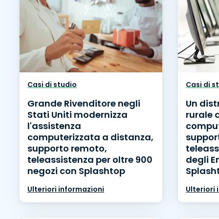
Casi di studio
Casi di s
Grande Rivenditore negli
Un dist
Stati Uniti modernizza
rurale 
l'assistenza
comput
computerizzata a distanza,
suppor
supporto remoto,
teleass
teleassistenza per oltre 900
degli E
negozi con Splashtop
Splash
Ulteriori informazioni
Ulteriori