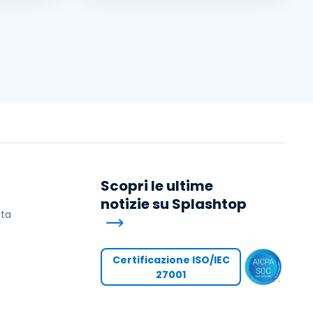
Scopri le ultime
notizie su Splashtop
ita
Certificazione ISO/IEC
27001