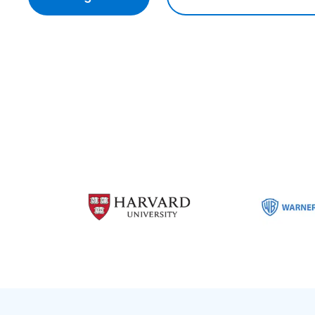
Dati di monitoraggio e telemetria
Offre una risoluzione completa dei problemi e visibilità su identi