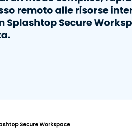
sso remoto alle risorse inte
on Splashtop Secure Works
ta.
plashtop Secure Workspace