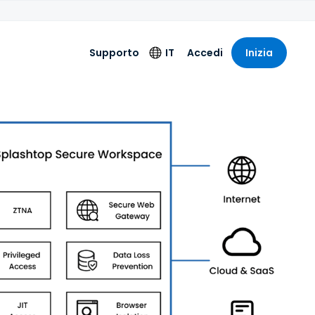
Supporto
IT
Accedi
Inizia
Lingua
English
Deutsch
Español
Français
Italiano
Nederlands
Português
简体中文