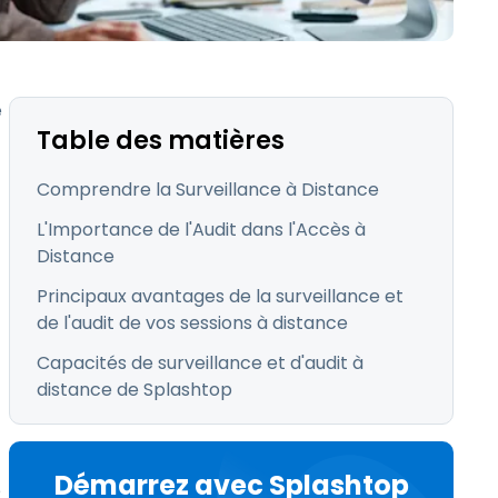
日本語
Tous les produits
한국어
ภาษาไทย
e
Bahasa
Table des matières
Comprendre la Surveillance à Distance
L'Importance de l'Audit dans l'Accès à
Distance
 les secteurs
Principaux avantages de la surveillance et
é
de l'audit de vos sessions à distance
Capacités de surveillance et d'audit à
distance de Splashtop
Démarrez avec Splashtop
e