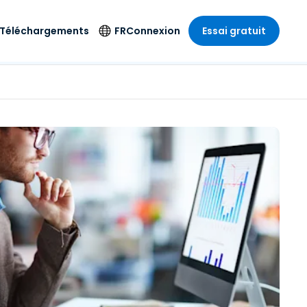
Téléchargements
FR
Connexion
Essai gratuit
strie
strie
Langue
Produits de
sécurité
s à
ique
n
n
res
English
ne
Antivirus
e
 Divertissements
 Divertissements
Deutsch
e de
Détection et
sionnelle
ecine
Español
réponse sur les
estion
terminaux
ce
ce
on sur
Français
e
Accès et contrôle
ation et secteur
gie
Italiano
Wi-Fi Foxpass
Nederlands
Espace de travail
ure & Design
sécurisé Zero Trust
Português
et comptabilité
 les secteurs
Shield (Anti-
简体中文
arnaque)
繁體中文