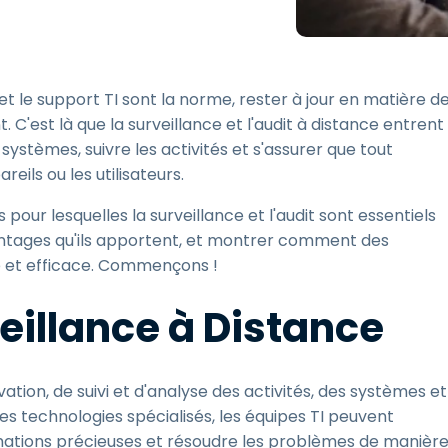
Assistance sur le terrain
Accès à distance via
RDP/SSH/VNC
 et le support TI sont la norme, rester à jour en matière d
Travail à distance avec
Wacom
. C'est là que la surveillance et l'audit à distance entrent
s systèmes, suivre les activités et s'assurer que tout
Accès virtuel aux salles
informatiques
eils ou les utilisateurs.
Sécurité des points
 pour lesquelles la surveillance et l'audit sont essentiels
terminaux
antages qu'ils apportent, et montrer comment des
Voir tous
le et efficace. Commençons !
Voir tous les besoins
d’activit
eillance à Distance
ation, de suivi et d'analyse des activités, des systèmes et
 des technologies spécialisés, les équipes TI peuvent
ormations précieuses et résoudre les problèmes de manièr