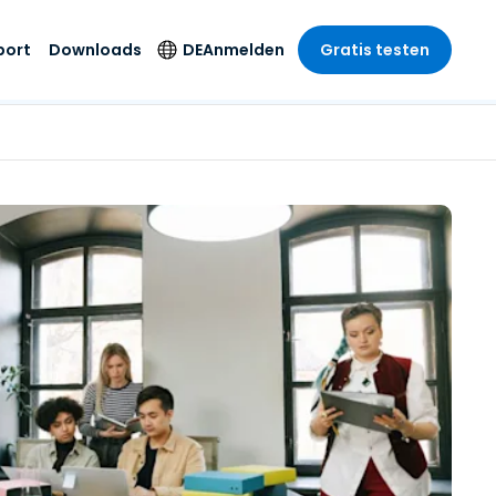
port
Downloads
DE
Anmelden
Gratis testen
anche
anche
-Unternehmen
Sicherheitsprodukte
Sprache
riff der
er Support
wesen
wesen
Antivirus
English
sse und
tus
nd Unterhaltung
nd Unterhaltung
Endpunkterkennung
Deutsch
t SSO
und -reaktion
r
itswesen
Español
 On-
Foxpass Wi-Fi Zugriff
del
del
Français
und Kontrolle
gen und
gie
Sicherer Zero-Trust-
Italiano
her Sektor
Arbeitsbereich
Nederlands
ur und Design
Shield (Anti-Betrug)
Português
nchen anzeigen
 & Buchhaltung
简体中文
Alle Produkte
繁體中文