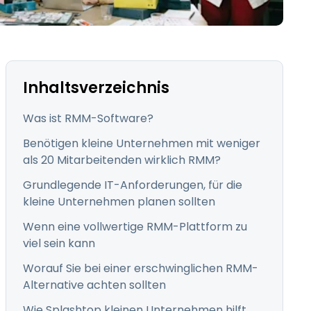
日本語
한국어
ภาษาไทย
Bahasa
Inhaltsverzeichnis
Was ist RMM-Software?
Benötigen kleine Unternehmen mit weniger
als 20 Mitarbeitenden wirklich RMM?
nchen entdecken
-
Grundlegende IT-Anforderungen, für die
kleine Unternehmen planen sollten
Wenn eine vollwertige RMM-Plattform zu
viel sein kann
Worauf Sie bei einer erschwinglichen RMM-
Alternative achten sollten
Wie Splashtop kleinen Unternehmen hilft,