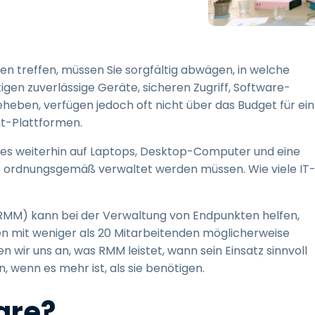
Vor-Ort-Unterstützung
Fernzugriff über
RDP/SSH/VNC
Fernarbeit mit Wacom
n treffen, müssen Sie sorgfältig abwägen, in welche
Fernzugriff auf Computer
gen zuverlässige Geräte, sicheren Zugriff, Software-
einer Einrichtung
heben, verfügen jedoch oft nicht über das Budget für ein
Endpunkt-Sicherheit
t-Plattformen.
es weiterhin auf Laptops, Desktop-Computer und eine
Alle Bedürfnisse
entdecken
Alle Bra
 ordnungsgemäß verwaltet werden müssen. Wie viele IT
RMM) kann bei der Verwaltung von Endpunkten helfen,
n mit weniger als 20 Mitarbeitenden möglicherweise
 wir uns an, was RMM leistet, wann sein Einsatz sinnvoll
 wenn es mehr ist, als sie benötigen.
are?