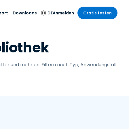
port
Downloads
DE
Anmelden
Gratis testen
anche
anche
-Unternehmen
Sicherheitsprodukte
Sprache
liothek
riff der
er Support
wesen
wesen
Antivirus
English
sse und
tus
nd Unterhaltung
nd Unterhaltung
Endpunkterkennung
Deutsch
t SSO
und -reaktion
r
tter und mehr an. Filtern nach Typ, Anwendungsfall
itswesen
Español
 On-
Foxpass Wi-Fi Zugriff
del
del
Français
und Kontrolle
gen und
gie
Sicherer Zero-Trust-
Italiano
her Sektor
Arbeitsbereich
Nederlands
ur und Design
Shield (Anti-Betrug)
Português
nchen anzeigen
 & Buchhaltung
简体中文
Alle Produkte
繁體中文