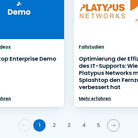
deos
Fallstudien
top Enterprise Demo
Optimierung der Effi
des IT-Supports: Wie
Platypus Networks m
Splashtop den Fernzu
verbessert hat
ahren
Mehr erfahren
1
2
3
4
5