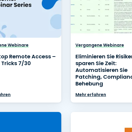
ene Webinare
Vergangene Webinare
top Remote Access –
Eliminieren Sie Risik
 Tricks 7/30
sparen Sie Zeit:
Automatisieren Sie
Patching, Complian
Behebung
ahren
Mehr erfahren