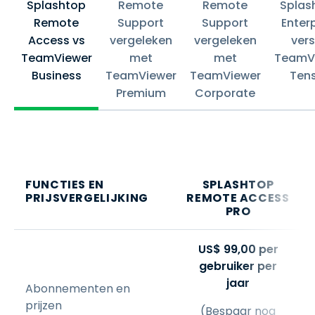
Splashtop
Remote
Remote
Splas
Remote
Support
Support
Enter
Access vs
vergeleken
vergeleken
ver
TeamViewer
met
met
TeamV
Business
TeamViewer
TeamViewer
Ten
Premium
Corporate
FUNCTIES EN
SPLASHTOP
PRIJSVERGELIJKING
REMOTE ACCESS
PRO
US$
99
,
00
per
gebruiker per
jaar
Abonnementen en
prijzen
(Bespaar nog