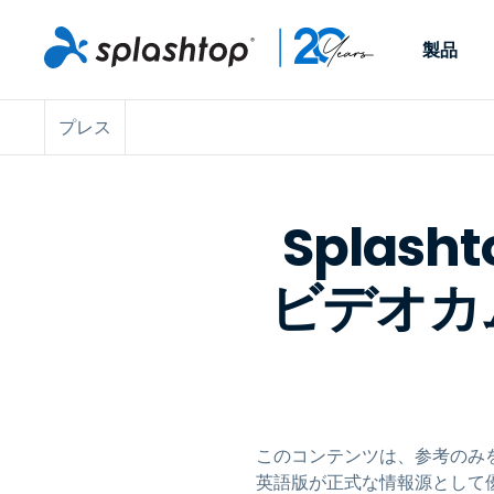
製品
プレス
Remote Access
役割別
ユースケース別
会社
Remote
個人や小規模なチームが、
ITプロフ
リモートワーク
Remote Support
会社情報
どこからでも、どのデバイ
らゆるデバ
ITサポートとヘル
エンドポイント管
キャリア
スからでも仕事用のコンピ
でサポート
Splas
ューターにアクセスできま
ます。リア
エンドポイント管
リモートアクセス
イベント
す。
チ管理はア
リティ
ビデオカ
リモート学習
お問い合わせ
用できます
MSP
オプション
す。
OEM
すべてのユースケ
このコンテンツは、参考のみ
英語版が正式な情報源として