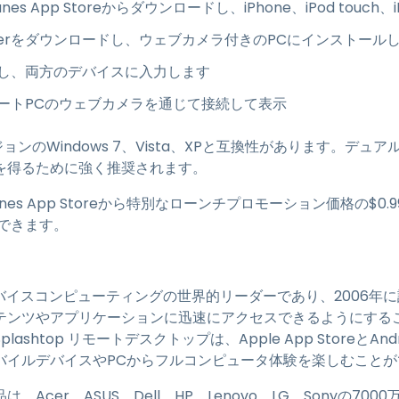
Tunes App Storeからダウンロードし、iPhone、iPod touc
treamerをダウンロードし、ウェブカメラ付きのPCにインストール
し、両方のデバイスに入力します
ートPCのウェブカメラを通じて接続して表示
ョンのWindows 7、Vista、XPと互換性があります。デュ
を得るために強く推奨されます。
iTunes App Storeから特別なローンチプロモーション価格の$0.99
できます。
、クロスデバイスコンピューティングの世界的リーダーであり、2006
テンツやアプリケーションに迅速にアクセスできるようにする
plashtop リモートデスクトップは、Apple App StoreとAnd
バイルデバイスやPCからフルコンピュータ体験を楽しむことが
品は、Acer、ASUS、Dell、HP、Lenovo、LG、Sonyの7