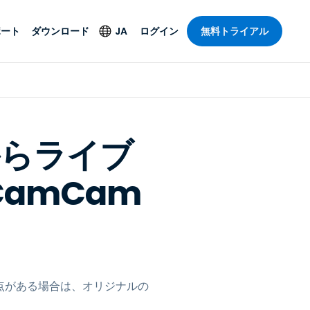
ポート
ダウンロード
JA
ログイン
無料トライアル
ト
セキュリティ製品
言語
管理操作性を
ー
ルサポート
ウイルス対策
English
ープライズグ
＆エンターテインメ
＆エンターテインメ
ステータス
エンドポイントの検出
Deutsch
ートアクセス
Cからライブ
と対応
ポート。オン
Español
ションが利用
Foxpass Wi-Fiアクセ
amCam
Français
ス＆コントロール
ゼロトラストセキュア
Italiano
び公共部門
ジー
ワークスペース
Nederlands
クチャとデザイン
Shield（詐欺対策）
Português
業界を見る
計
简体中文
すべての製品
点がある場合は、オリジナルの
繁體中文