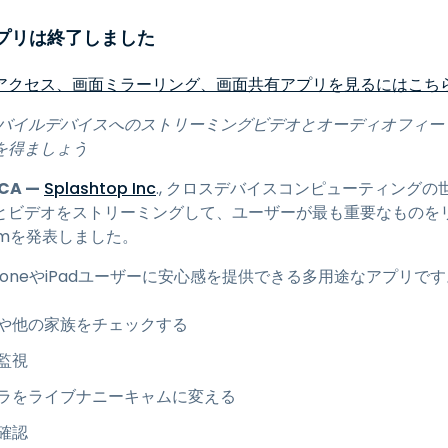
トアクセス
mアプリは終了しました
Wacomでリモートワーク
リモートラボアクセス
アクセス、画面ミラーリング、画面共有アプリを見るにはこち
エンドポイントセキュリティ
eモバイルデバイスへのストリーミングビデオとオーディオフィ
を得ましょう
すべてのニーズについて詳し
く
すべての
CA —
Splashtop Inc
., クロスデバイスコンピューティングの
とビデオをストリーミングして、ユーザーが最も重要なものを
Camを発表しました。
は、iPhoneやiPadユーザーに安心感を提供できる多用途なアプリで
や他の家族をチェックする
監視
ラをライブナニーキャムに変える
確認