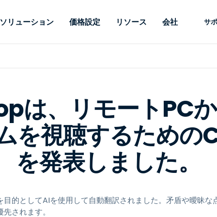
ソリューション
価格設定
リソース
会社
サ
 Support
ニーズ別
タイプ別
認証情報
Autonomous
Enterprise
業界別
業界別
関連会社
サポー
Endpoint
ェッショナルがあ
SSOと高度な
リモートデスクトップ
ブログ
セキュリティ
教育
教育
パートナ
テクニカ
Management
イスをリモート
備えたエンタ
プデスク
理
脆弱性とパッチ管理
ケーススタディ
プレス
メディア
メディア
顧客
システム
できるようにし
レードのリモ
htopは、リモートP
リアルタイムのパッチ適
ント
ント
ルタイムのパッ
とリモートサ
用、自動化、完全な可視性
理とセキュ
Intuneをさらに強力に
競合他社との比較
受賞歴
ドオンとして利
プレミスオプ
と制御を提供し、ITプロフ
医療
MSP
ムを視聴するためのC
リスクとコンプライアンス
データシート
。オンプレミス
可能です。
ェッショナルがデバイスを
小売り
小売り
が利用可能で
リモートで監視、管理、保
RDP/VPNの代替製品
デモ動画
護できるようにします。
政府およ
テクノロ
を発表しました。
VDI/DaaSの代替製品
ウェビナー
アーキテ
オンプレミス展開
ースを見る
すべてのタイプを見る
すべての
財務・会
IoTのリモートサポート
を目的としてAIを使用して自動翻訳されました。矛盾や曖昧な
フィールドサポート
優先されます。
RDP/SSH/VNCによるリモー