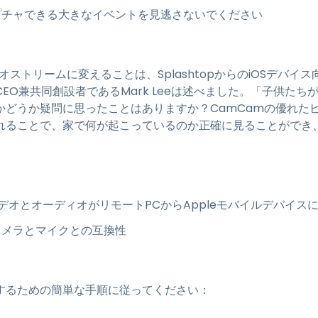
プチャできる大きなイベントを見逃さないでください
オストリームに変えることは、SplashtopからのiOSデバイ
pのCEO兼共同創設者であるMark Leeは述べました。「子供
かどうか疑問に思ったことはありますか？CamCamの優れた
れることで、家で何が起こっているのか正確に見ることができ
デオとオーディオがリモートPCからAppleモバイルデバイス
カメラとマイクとの互換性
を設定するための簡単な手順に従ってください：