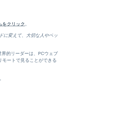
日本語
한국어
ภาษาไทย
らをクリック
。
Bahasa
ードに変えて、大切な人やペッ
業界について詳しく
世界的リーダーは、PCウェブ
リモートで見ることができる
す。