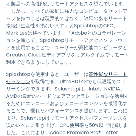
オ製品への高性能なリモートアクセスを望んでいます。
「しかし、すべての家庭に強力なコンピュータセットア
ップを持つことは現実的ではなく、遅延のあるリモート
接続は生産性を損ないます」とSplashtopのCEO、
Mark Leeは述べています。「Adobeとのコラボレーシ
ョンを通じて、Splashtopリモートアクセスソフトウェ
アを使用することで、ユーザーが高性能コンピュータと
Creative Cloudビデオアプリをリアルタイムでリモート
利用できるようにしています。」
Splashtopを使用すると、ユーザーは
高性能なリモート
セッション
を取得でき、UltraHD/4Kでも低遅延でスト
リーミングできます。Splashtopは、Intel、NVIDIA、
AMDの最新のハードウェアアクセラレーションを活用す
るためにエンコードおよびデコードエンジンを最適化す
ることで、優れたパフォーマンスを提供します。これに
より、Splashtopはリモートアクセスパフォーマンスを
次のレベルに引き上げ、CPU使用率を50%以上削減しま
した。これにより、Adobe Premiere Pro®、After