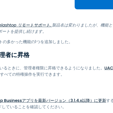
トアクセス
Wacomでリモートワーク
リモートラボアクセス
plashtop リモートサポート.
製品名は変わりましたが、機能と
エンドポイントセキュリティ
ポートを提供し続けます。
すべてのニーズについて詳し
エストの多かった機能の1つを追加しました。
く
すべての
管理者に昇格
しているときに、管理者権限に昇格できるようになりました。
UA
のすべての特権操作を実行できます。
top Businessアプリを最新バージョン（3.1.4.x以降）に更新
す
ドしていることを確認してください。