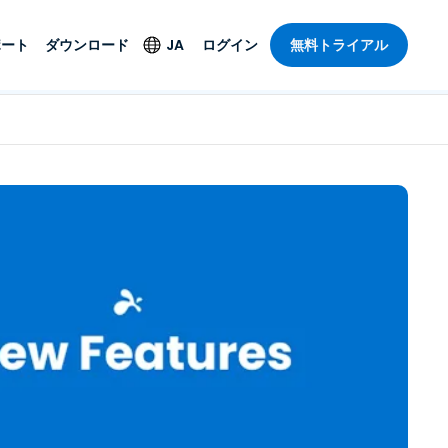
ポート
ダウンロード
JA
ログイン
無料トライアル
ト
セキュリティ製品
言語
管理操作性を
ー
ルサポート
ウイルス対策
English
ープライズグ
＆エンターテインメ
＆エンターテインメ
ステータス
エンドポイントの検出
Deutsch
ートアクセス
と対応
ポート。オン
Español
ションが利用
Foxpass Wi-Fiアクセ
Français
ス＆コントロール
ゼロトラストセキュア
Italiano
び公共部門
ジー
ワークスペース
Nederlands
クチャとデザイン
Shield（詐欺対策）
Português
業界を見る
計
简体中文
すべての製品
繁體中文