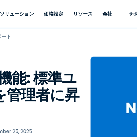
ソリューション
価格設定
リソース
会社
サ
ポート
 Support
ニーズ別
タイプ別
認証情報
Autonomous
Enterprise
業界別
業界別
関連会社
サポー
Endpoint
ェッショナルがあ
SSOと高度な
リモートデスクトップ
ブログ
セキュリティ
教育
教育
パートナ
テクニカ
Management
イスをリモート
備えたエンタ
プデスク
理
脆弱性とパッチ管理
ケーススタディ
プレス
メディア
メディア
顧客
システム
できるようにし
レードのリモ
リアルタイムのパッチ適
ント
ント
ルタイムのパッ
とリモートサ
用、自動化、完全な可視性
理とセキュ
Intuneをさらに強力に
競合他社との比較
受賞歴
 新機能: 標準ユ
ドオンとして利
プレミスオプ
と制御を提供し、ITプロフ
医療
MSP
リスクとコンプライアンス
データシート
。オンプレミス
可能です。
ェッショナルがデバイスを
小売り
小売り
が利用可能で
を管理者に昇
リモートで監視、管理、保
RDP/VPNの代替製品
デモ動画
護できるようにします。
政府およ
テクノロ
VDI/DaaSの代替製品
ウェビナー
アーキテ
オンプレミス展開
ースを見る
すべてのタイプを見る
すべての
財務・会
IoTのリモートサポート
フィールドサポート
ber 25, 2025
RDP/SSH/VNCによるリモー