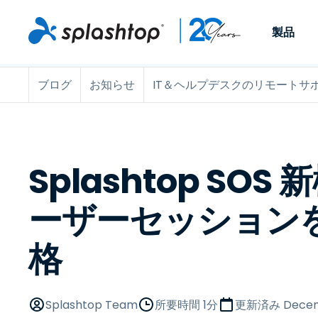
製品
ブログ
お知らせ
IT＆ヘルプデスクのリモートサ
Remote Access
役割別
ユースケース別
会社
Remote
個人や小規模なチームが、
ITプロフ
リモートワーク
Remote Support
会社情報
どこからでも、どのデバイ
らゆるデバ
ITサポートとヘル
エンドポイント管
キャリア
スからでも仕事用のコンピ
でサポート
ューターにアクセスできま
ます。リア
エンドポイント管
リモートアクセス
イベント
Splashtop SOS
す。
チ管理はア
リティ
リモート学習
お問い合わせ
用できます
MSP
オプション
ーザーセッション
す。
OEM
格
すべてのユースケ
Splashtop Team
所要時間 1分
更新済み
Decem