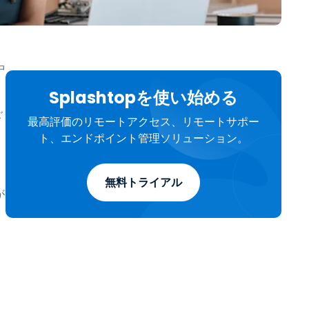
日本語
한국어
ภาษาไทย
中
Bahasa
Splashtopを使い始める
ご
最高評価のリモートアクセス、リモートサポー
業界について詳しく
ト、エンドポイント管理ソリューション。
」
無料トライアル
が
ー