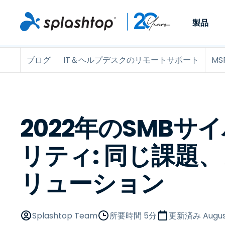
製品
ブログ
IT＆ヘルプデスクのリモートサポート
MS
Remote Access
役割別
ユースケース別
会社
Remote
個人や小規模なチームが、
ITプロフ
リモートワーク
Remote Support
会社情報
どこからでも、どのデバイ
らゆるデバ
ITサポートとヘル
エンドポイント管
キャリア
スからでも仕事用のコンピ
でサポート
ューターにアクセスできま
ます。リア
エンドポイント管
リモートアクセス
イベント
2022年のSMBサ
す。
チ管理はア
リティ
リモート学習
お問い合わせ
用できます
MSP
オプション
リティ: 同じ課題
す。
OEM
リューション
すべてのユースケ
Splashtop Team
所要時間 5分
更新済み
Augus