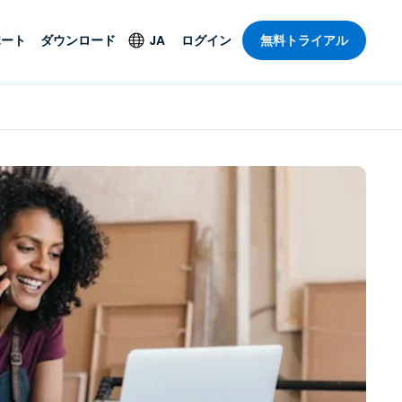
ポート
ダウンロード
JA
ログイン
無料トライアル
ト
セキュリティ製品
言語
管理操作性を
ー
ルサポート
ウイルス対策
English
ープライズグ
＆エンターテインメ
＆エンターテインメ
ステータス
エンドポイントの検出
Deutsch
ートアクセス
と対応
ポート。オン
Español
ションが利用
Foxpass Wi-Fiアクセ
Français
ス＆コントロール
ゼロトラストセキュア
Italiano
び公共部門
ジー
ワークスペース
Nederlands
クチャとデザイン
Shield（詐欺対策）
Português
業界を見る
計
简体中文
すべての製品
繁體中文