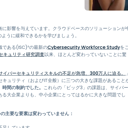
トアクセス
Wacomでリモートワーク
リモートラボアクセス
衡に影響を与えています。クラウドベースのソリューションが
エンドポイントセキュリティ
のように緩和できるかを学びましょう。
すべてのニーズについて詳し
ある(ISC)²の最新の
Cybersecurity Workforce Study
を
く
すべての
ーセキュリティ研究調査
以来、ほとんど変わっていないことに驚
サイバーセキュリティスキルの不足が急増、300万人に迫る。
セキュリティ（およびIT全般）に三つの大きな課題があること
、時間の制約でした。
これらの「ビッグ3」の課題は、サイバ
ある大企業よりも、中小企業にとってはるかに大きな問題でし
つの主要な要素は変わっていません：
不足しています