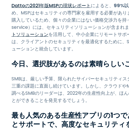
Dattoの2021年版MSPの現状レポート
によると、
99%
め、MSPはセキュリティの専門家を雇用する必要があり
購入しているため、個々の企業にはない価格交渉力を持ってい
service）には、セキュリティソリューションが含まれ
トソリューション
を活用して、中小企業にリモートサポ
は、クライアントのセキュリティを最適化するために、Sp
ューションと統合しています。
今日、選択肢があるのは素晴らしい
SMBは、厳しい予算、限られたサイバーセキュリティス
三重の課題に直面し続けています。しかし、クラウドや
調べるSMBのリーダーは、2022年の生産性向上が、
とができることを発見するでしょう。
最も人気のある生産性アプリの1つ
とサポートで、高度なセキュリティを手