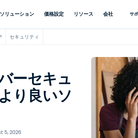
ソリューション
価格設定
リソース
会社
サ
P
セキュリティ
 Support
ニーズ別
タイプ別
認証情報
Autonomous
Enterprise
業界別
業界別
関連会社
サポー
Endpoint
ェッショナルがあ
SSOと高度な
リモートデスクトップ
ブログ
セキュリティ
教育
教育
パートナ
テクニカ
Management
イスをリモート
備えたエンタ
プデスク
理
脆弱性とパッチ管理
ケーススタディ
プレス
メディア
メディア
顧客
システム
できるようにし
レードのリモ
リアルタイムのパッチ適
ント
ント
ルタイムのパッ
とリモートサ
用、自動化、完全な可視性
理とセキュ
Intuneをさらに強力に
競合他社との比較
受賞歴
イバーセキュ
ドオンとして利
プレミスオプ
と制御を提供し、ITプロフ
医療
MSP
リスクとコンプライアンス
データシート
。オンプレミス
可能です。
ェッショナルがデバイスを
小売り
小売り
が利用可能で
、より良いソ
リモートで監視、管理、保
RDP/VPNの代替製品
デモ動画
護できるようにします。
政府およ
テクノロ
VDI/DaaSの代替製品
ウェビナー
アーキテ
オンプレミス展開
ースを見る
すべてのタイプを見る
すべての
財務・会
IoTのリモートサポート
フィールドサポート
t 5, 2026
RDP/SSH/VNCによるリモー