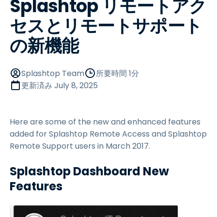
Splashtop リモートアク
セスとリモートサポート
の新機能
Splashtop Team
所要時間 1分
更新済み
July 8, 2025
Here are some of the new and enhanced features
added for Splashtop Remote Access and Splashtop
Remote Support users in March 2017.
Splashtop Dashboard New
Features